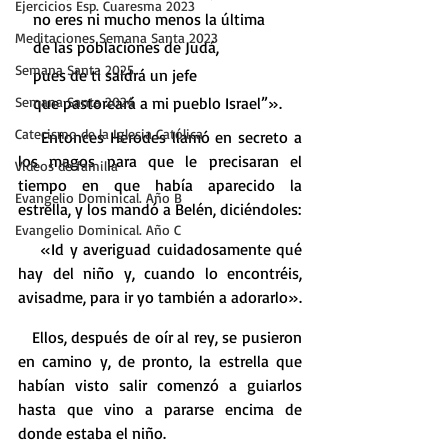
Ejercicios Esp. Cuaresma 2023
   no eres ni mucho menos la última
Meditaciones Semana Santa 2023
   de las poblaciones de Judá,
Semana Santa 2025
   pues de ti saldrá un jefe
Semana Santa 2024
   que pastoreará a mi pueblo Israel”».
Catecismo de la Iglesia Católica
    Entonces Herodes llamó en secreto a 
los magos para que le precisaran el 
Vídeos de familia
tiempo en que había aparecido la 
Evangelio Dominical. Año B
estrella, y los mandó a Belén, diciéndoles:
Evangelio Dominical. Año C
    «Id y averiguad cuidadosamente qué 
hay del niño y, cuando lo encontréis, 
avisadme, para ir yo también a adorarlo».
   Ellos, después de oír al rey, se pusieron 
en camino y, de pronto, la estrella que 
habían visto salir comenzó a guiarlos 
hasta que vino a pararse encima de 
donde estaba el niño.