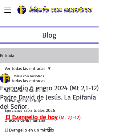
Blog
Entrada
Ver todas las entradas
María con nosotros
Ver todas las entradas
Evangelio 6 enero 2024 (Mt 2,1-12)
Adoración al Santísimo
Padre David de Jesús. La Epifanía
El Evangelio de hoy
del Señor.
Ejercicios Espirituales 2026
El Evangelio de hoy
 (Mt 2,1-12):
Oración de la mañana
✠
El Evangelio en un minuto