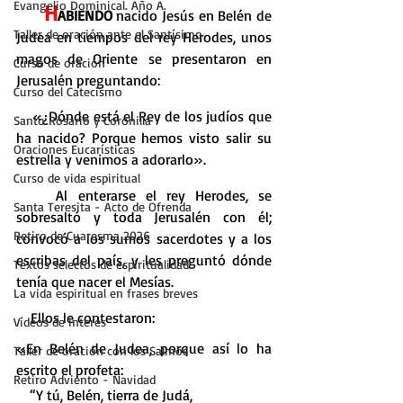
Evangelio Dominical. Año A.
    H
ABIENDO
 nacido Jesús en Belén de 
Taller de oración ante el Santísimo
Judea en tiempos del rey Herodes, unos 
magos de Oriente se presentaron en 
Curso de oración
Jerusalén preguntando:
Curso del Catecismo
    «¿Dónde está el Rey de los judíos que 
Santo Rosario y Coronilla
ha nacido? Porque hemos visto salir su 
Oraciones Eucarísticas
estrella y venimos a adorarlo».
Curso de vida espiritual
    Al enterarse el rey Herodes, se 
Santa Teresita - Acto de Ofrenda
sobresaltó y toda Jerusalén con él; 
Retiro de Cuaresma 2026
convocó a los sumos sacerdotes y a los 
escribas del país, y les preguntó dónde 
Textos selectos de espiritualidad
tenía que nacer el Mesías.
La vida espiritual en frases breves
    Ellos le contestaron:
Vídeos de interés
«En Belén de Judea, porque así lo ha 
Taller de oración con los Salmos
escrito el profeta:
Retiro Adviento - Navidad
   “Y tú, Belén, tierra de Judá,