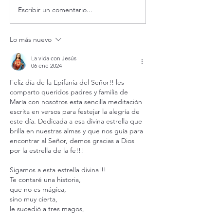
Escribir un comentario...
Evangelio de hoy Sábado 8
¿Es posible vivir
agosto 2026. Dios jamás
feliz?
nos abandona (Mt 17,14-20)
Lo más nuevo
La vida con Jesús
06 ene 2024
Feliz día de la Epifanía del Señor!! les 
comparto queridos padres y familia de 
María con nosotros esta sencilla meditación 
escrita en versos para festejar la alegría de 
este día. Dedicada a esa divina estrella que 
brilla en nuestras almas y que nos guía para 
encontrar al Señor, demos gracias a Dios 
por la estrella de la fe!!!   
Sigamos a esta estrella divina!!!
Te contaré una historia,
que no es mágica, 
sino muy cierta,
le sucedió a tres magos,