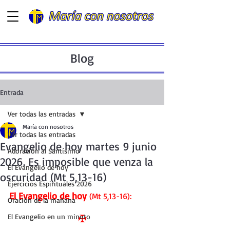
Blog
Entrada
Ver todas las entradas
María con nosotros
Ver todas las entradas
Evangelio de hoy martes 9 junio
Adoración al Santísimo
2026. Es imposible que venza la
El Evangelio de hoy
oscuridad (Mt 5,13-16)
Ejercicios Espirituales 2026
El Evangelio de hoy
 (Mt 5,13-16):
Oración de la mañana
El Evangelio en un minuto
✠