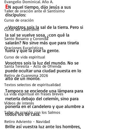
Evangelio Dominical. Año A.
E
N aquel tiempo, dijo Jesús a sus 
Taller de oración ante el Santísimo
discípulos:
Curso de oración
«Vosotros sois la sal de la tierra. Pero si 
Curso del Catecismo
la sal se vuelve sosa, ¿con qué la 
Santo Rosario y Coronilla
salarán? No sirve más que para tirarla 
Oraciones Eucarísticas
fuera y que la pise la gente.
Curso de vida espiritual
Vosotros sois la luz del mundo. No se 
Santa Teresita - Acto de Ofrenda
puede ocultar una ciudad puesta en lo 
Retiro de Cuaresma 2026
alto de un monte.
Textos selectos de espiritualidad
Tampoco se enciende una lámpara para 
La vida espiritual en frases breves
meterla debajo del celemín, sino para 
Vídeos de interés
ponerla en el candelero y que alumbre a 
Taller de oración con los Salmos
todos los de casa.
Retiro Adviento - Navidad
Brille así vuestra luz ante los hombres, 