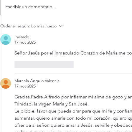
Escribir un comentario...
Oración de la mañana. 7 de
Adoración al
Ordenar según:
Lo más nuevo
agosto.
vivo.
Invitado
17 nov 2025
Señor Jesús por el Inmaculado Corazón de María me con
Me gusta
Reaccionar
Marcela Angulo Valencia
17 nov 2025
Gracias Padre Alfredo por inflamar mi alma de gozo y am
Trinidad, la virgen María y San José. 
Le pido el favor que pueda orar para que mi fe y confi
aumentar, quiero amarle con todo mi corazón, quiero qu
ofrenda al señor, quiero amar a Jesús, servirle y obedece