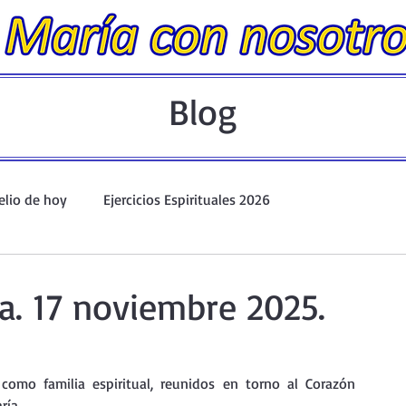
Blog
elio de hoy
Ejercicios Espirituales 2026
Evangelio Dominical. Año A.
Taller de oración ante el Santís
a. 17 noviembre 2025.
io y Coronilla
Oraciones Eucarísticas
omo familia espiritual, reunidos en torno al Corazón 
ría.