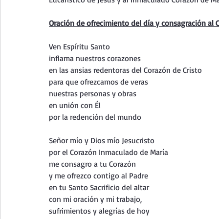
Curso de vida espiritual
Santa Teresita - Acto de Ofre
Oración de ofrecimiento del día y consagración al 
Textos selectos de espiritualidad
La vida espiritual en
Ven Espíritu Santo 
inflama nuestros corazones
en las ansias redentoras del Corazón de Cristo
para que ofrezcamos de veras 
Taller de oración con los Salmos
Retiro Adviento - Na
nuestras personas y obras
en unión con Él 
por la redención del mundo
Meditaciones Semana Santa 2023
Semana Santa 2025
Señor mío y Dios mío Jesucristo
por el Corazón Inmaculado de María 
Vídeos de familia
Evangelio Dominical. Año B
Eva
me consagro a tu Corazón
y me ofrezco contigo al Padre 
en tu Santo Sacrificio del altar
con mi oración y mi trabajo, 
sufrimientos y alegrías de hoy