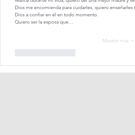
realice durante mi vida, quiero ser una mejor madre y ve
Dios me encomienda para cuidarles, quiero enseñarles 
Dios a confiar en él en todo momento. 
Quiero ser la esposa que…
Mostrar más
Me gusta
Reaccionar