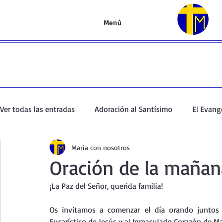
Menú
Ver todas las entradas
Adoración al Santísimo
El Evang
María con nosotros
Oración de la mañana
El Evangelio en un minuto
Oración de la mañan
¡La Paz del Señor, querida familia!
Curso de oración
Curso del Catecismo
Santo Rosar
Os invitamos a comenzar el día orando juntos c
Eucarístico de Jesús y al Inmaculado Corazón de Ma