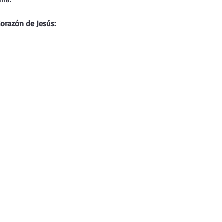
nda
Retiro de Cuaresma 2026
Corazón de Jesús:
 frases breves
Vídeos de interés
vidad
Ejercicios Esp. Cuaresma 2023
Semana Santa 2024
Catecismo de la Iglesia Católica
ngelio Dominical. Año C