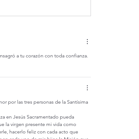
 Santísimo en
Oración de la mañana. 6 de
agosto.
sagró a tu corazón con toda confianza. 
or por las tres personas de la Santísima 
anza en Jesús Sacramentado pueda 
e la virgen presente mi vida como 
rle, hacerlo feliz con cada acto que 