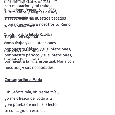
Ejercicios Esp. Cuaresma 2023
con mi oración y mi trabajo, 
Meditaciones Semana Santa 2023
sufrimientos y alegrías de hoy
en reparación de nuestros pecados 
Semana Santa 2025
y para que venga a nosotros tu Reino.
Semana Santa 2024
Catecismo de la Iglesia Católica
Te pido en especial 
por el Papa y sus intenciones, 
Vídeos de familia
por nuestro Obispo y sus intenciones, 
Evangelio Dominical. Año B
por nuestro párroco y sus intenciones, 
Evangelio Dominical. Año C
por nuestra familia espiritual, María con 
nosotros, y sus necesidades.
Consagración a María
¡Oh Señora mía, oh Madre mía!, 
yo me ofrezco del todo a ti
y en prueba de mi filial afecto
te consagro en este día