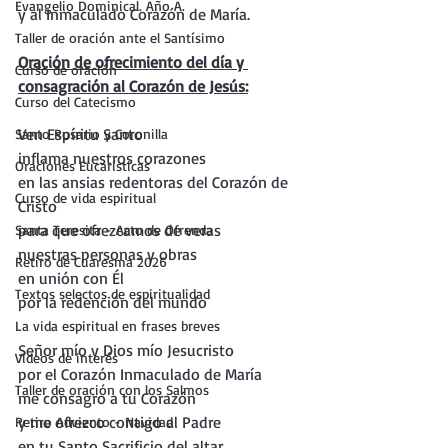
Evangelio Dominical. Año A.
y al Inmaculado Corazón de María.
Taller de oración ante el Santísimo
Oración de ofrecimiento del día y 
Curso de oración
consagración al Corazón de Jesús:
Curso del Catecismo
Ven Espíritu Santo 
Santo Rosario y Coronilla
inflama nuestros corazones
Oraciones Eucarísticas
en las ansias redentoras del Corazón de 
Curso de vida espiritual
Cristo
para que ofrezcamos de veras 
Santa Teresita - Acto de Ofrenda
nuestras personas y obras
Retiro de Cuaresma 2026
en unión con Él 
Textos selectos de espiritualidad
por la redención del mundo
La vida espiritual en frases breves
Señor mío y Dios mío Jesucristo
Vídeos de interés
por el Corazón Inmaculado de María 
Taller de oración con los Salmos
me consagro a tu Corazón
y me ofrezco contigo al Padre 
Retiro Adviento - Navidad
en tu Santo Sacrificio del altar