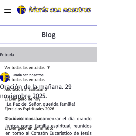
Blog
Entrada
Ver todas las entradas
María con nosotros
Ver todas las entradas
Oración de la mañana. 29
Adoración al Santísimo
noviembre 2025.
El Evangelio de hoy
¡La Paz del Señor, querida familia!
Ejercicios Espirituales 2026
Os invitamos a comenzar el día orando 
Oración de la mañana
juntos como familia espiritual, reunidos 
El Evangelio en un minuto
en torno al Corazón Eucarístico de Jesús 