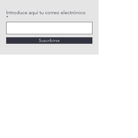
Introduce aquí tu correo electrónico
Suscribirse
POLÍTICA DE PRIVACIDAD
POLÍTICA DE COOKIES
AVISO LEGAL
QUIÉNES SOMOS