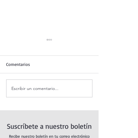
Comentarios
Escribir un comentario...
¿Por qué la fe lo puede
Evangelio de hoy
todo?
5 agosto 2026. L
montañas (Mt 15,
Suscríbete a nuestro boletín
Recibe nuestro boletín en tu correo electrónico