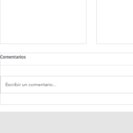
Comentarios
Escribir un comentario...
¿Es posible v
Evangelio de hoy Sábado 8
agosto 2026. Dios jamás nos
abandona (Mt 17,14-20)