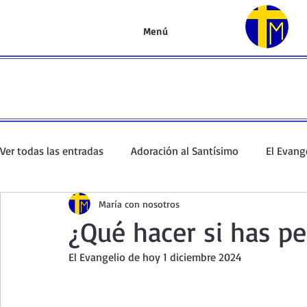
Menú
Ver todas las entradas
Adoración al Santísimo
El Evang
María con nosotros
Oración de la mañana
El Evangelio en un minuto
¿Qué hacer si has pe
El Evangelio de hoy 1 diciembre 2024
Curso de oración
Curso del Catecismo
Santo Rosar