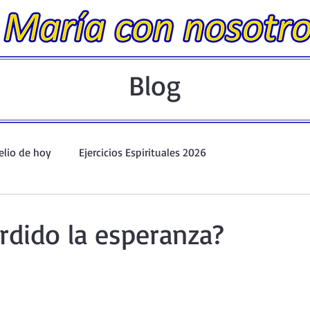
Blog
elio de hoy
Ejercicios Espirituales 2026
Evangelio Dominical. Año A.
Taller de oración ante el Santís
rdido la esperanza?
io y Coronilla
Oraciones Eucarísticas