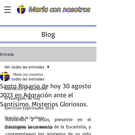
Blog
Entrada
Ver todas las entradas
María con nosotros
Ver todas las entradas
Santo Rosario de hoy 30 agosto
Adoración al Santísimo
2023 en Adoración ante el
El Evangelio de hoy
Santísimo. Misterios Gloriosos.
Ejercicios Espirituales 2026
Oración de la mañana
Adoramos a Jesús, presente en el  
Santísimo Sacramento de la Eucaristía, y 
El Evangelio en un minuto
contemplamos los misterios de su vida 