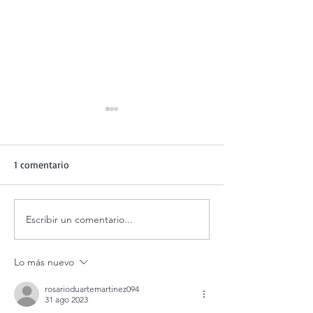
1 comentario
Escribir un comentario...
Adoración al Santísimo en
Oración de la ma
vivo / Perpetual Adoration
agosto.
Live.
Lo más nuevo
rosarioduartemartinez094
31 ago 2023