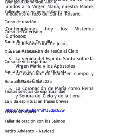
Evangelio Dominical. Año A.
unidos a la Virgen María, nuestra Madre, 
Taller de oración ante el Santísimo
mediante el rezo del Santo  Rosario.
Curso de oración
Contemplamos hoy los Misterios 
Curso del Catecismo
Gloriosos:
Santo Rosario y Coronilla
La Resurrección de Jesús
La Ascensión de Jesús al Cielo
Oraciones Eucarísticas
La venida del Espíritu Santo sobre la 
Curso de vida espiritual
Virgen María y los Apóstoles
Santa Teresita - Acto de Ofrenda
La Asunción de María en cuerpo y 
alma al Cielo
Retiro de Cuaresma 2026
La Coronación de María como Reina 
Textos selectos de espiritualidad
y Señora del Cielo y de la tierra
La vida espiritual en frases breves
https://youtu.be/mdY3Sdpc65w
Vídeos de interés
Taller de oración con los Salmos
Retiro Adviento - Navidad