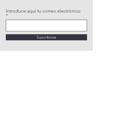
Introduce aquí tu correo electrónico
Suscribirse
POLÍTICA DE PRIVACIDAD
POLÍTICA DE COOKIES
AVISO LEGAL
QUIÉNES SOMOS