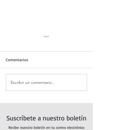
Comentarios
Escribir un comentario...
Coronilla de la Divina
Santo Rosario de
Misericordia.
sábado. Misterio
Suscríbete a nuestro boletín
Recibe nuestro boletín en tu correo electrónico