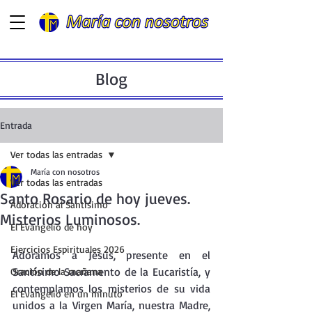
Blog
Entrada
Ver todas las entradas
María con nosotros
Ver todas las entradas
Santo Rosario de hoy jueves.
Adoración al Santísimo
Misterios Luminosos.
El Evangelio de hoy
Ejercicios Espirituales 2026
Adoramos a Jesús, presente en el  
Santísimo Sacramento de la Eucaristía, y 
Oración de la mañana
contemplamos los misterios de su vida 
El Evangelio en un minuto
unidos a la Virgen María, nuestra Madre, 