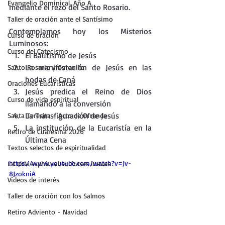
Evangelio Dominical. Año A.
mediante el rezo del Santo Rosario.
Taller de oración ante el Santísimo
Contemplamos hoy los Misterios 
Curso de oración
Luminosos:
Curso del Catecismo
El Bautismo de Jesús
La manifestación de Jesús en las 
Santo Rosario y Coronilla
bodas de Caná
Oraciones Eucarísticas
Jesús predica el Reino de Dios 
Curso de vida espiritual
llamando a la conversión
La Transfiguración de Jesús
Santa Teresita - Acto de Ofrenda
La institución de la Eucaristía en la 
Retiro de Cuaresma 2026
Última Cena
Textos selectos de espiritualidad
https://www.youtube.com/watch?v=Jv-
La vida espiritual en frases breves
8JzokniA
Vídeos de interés
Taller de oración con los Salmos
Retiro Adviento - Navidad