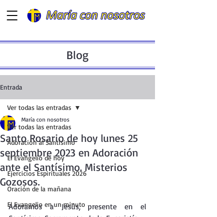
Blog
Entrada
Ver todas las entradas
María con nosotros
Ver todas las entradas
Santo Rosario de hoy lunes 25
Adoración al Santísimo
septiembre 2023 en Adoración
El Evangelio de hoy
ante el Santísimo. Misterios
Ejercicios Espirituales 2026
Gozosos.
Oración de la mañana
El Evangelio en un minuto
Adoramos a Jesús, presente en el  