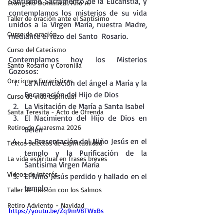
Santísimo Sacramento de la Eucaristía, y 
Evangelio Dominical. Año A.
contemplamos los misterios de su vida 
Taller de oración ante el Santísimo
unidos a la Virgen María, nuestra Madre, 
Curso de oración
mediante el rezo del Santo  Rosario.
Curso del Catecismo
Contemplamos hoy los Misterios 
Santo Rosario y Coronilla
Gozosos:
Oraciones Eucarísticas
La Anunciación del ángel a María y la 
Encarnación del Hijo de Dios
Curso de vida espiritual
La Visitación de María a Santa Isabel
Santa Teresita - Acto de Ofrenda
El Nacimiento del Hijo de Dios en 
Retiro de Cuaresma 2026
Belén
La Presentación del Niño Jesús en el 
Textos selectos de espiritualidad
templo y la Purificación de la 
La vida espiritual en frases breves
Santísima Virgen María
Vídeos de interés
El Niño Jesús perdido y hallado en el 
templo
Taller de oración con los Salmos
Retiro Adviento - Navidad
https://youtu.be/Zq9mV8TWxBs