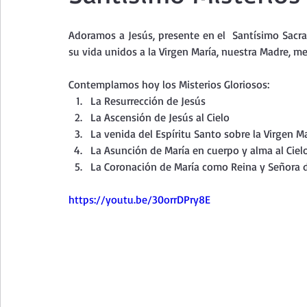
Curso de vida espiritual
Santa Teresita - Acto de Ofre
Adoramos a Jesús, presente en el  Santísimo Sacra
su vida unidos a la Virgen María, nuestra Madre, me
Textos selectos de espiritualidad
La vida espiritual en
Contemplamos hoy los Misterios Gloriosos:
La Resurrección de Jesús
La Ascensión de Jesús al Cielo
Taller de oración con los Salmos
Retiro Adviento - Na
La venida del Espíritu Santo sobre la Virgen M
La Asunción de María en cuerpo y alma al Ciel
La Coronación de María como Reina y Señora del
Meditaciones Semana Santa 2023
Semana Santa 2025
https://youtu.be/30orrDPry8E
Vídeos de familia
Evangelio Dominical. Año B
Eva