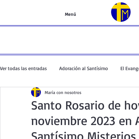
Menú
Ver todas las entradas
Adoración al Santísimo
El Evang
María con nosotros
Oración de la mañana
El Evangelio en un minuto
Santo Rosario de ho
noviembre 2023 en A
Curso de oración
Curso del Catecismo
Santo Rosar
Santísimo Misterios