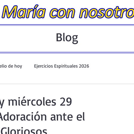
Blog
elio de hoy
Ejercicios Espirituales 2026
Evangelio Dominical. Año A.
Taller de oración ante el Santís
y miércoles 29
doración ante el
io y Coronilla
Oraciones Eucarísticas
 Gloriosos