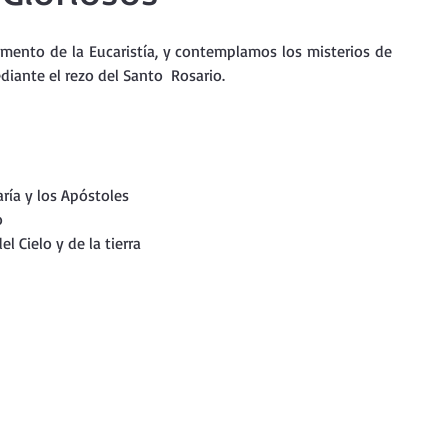
nda
Retiro de Cuaresma 2026
mento de la Eucaristía, y contemplamos los misterios de 
diante el rezo del Santo  Rosario.
 frases breves
Vídeos de interés
vidad
Ejercicios Esp. Cuaresma 2023
aría y los Apóstoles
o
 Cielo y de la tierra
Semana Santa 2024
Catecismo de la Iglesia Católica
ngelio Dominical. Año C