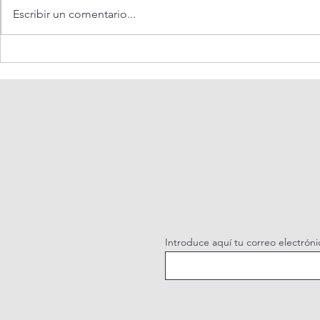
Escribir un comentario...
Oración de la mañana. 6 de
Adoración al
agosto.
vivo / Perpe
Live.
Introduce aquí tu correo electróni