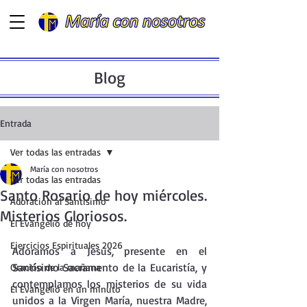
Blog
Entrada
Ver todas las entradas
María con nosotros
Ver todas las entradas
Santo Rosario de hoy miércoles.
Adoración al Santísimo
Misterios Gloriosos.
El Evangelio de hoy
Ejercicios Espirituales 2026
Adoramos a Jesús, presente en el  
Santísimo Sacramento de la Eucaristía, y 
Oración de la mañana
contemplamos los misterios de su vida 
El Evangelio en un minuto
unidos a la Virgen María, nuestra Madre, 