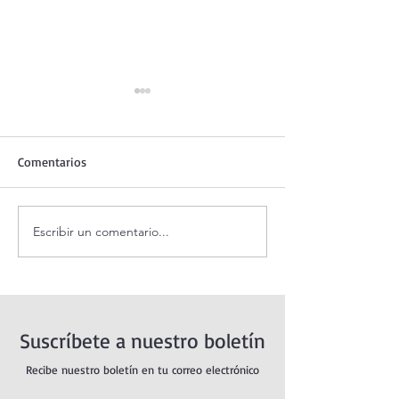
Comentarios
Escribir un comentario...
Coronilla de la Divina
Santo Rosario de
Misericordia.
Domingo. Mister
Gloriosos.
Suscríbete a nuestro boletín
Recibe nuestro boletín en tu correo electrónico