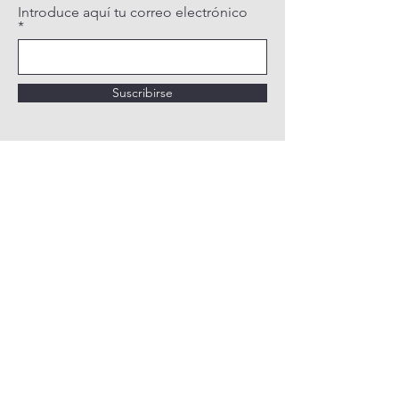
Introduce aquí tu correo electrónico
Suscribirse
POLÍTICA DE PRIVACIDAD
POLÍTICA DE COOKIES
AVISO LEGAL
QUIÉNES SOMOS