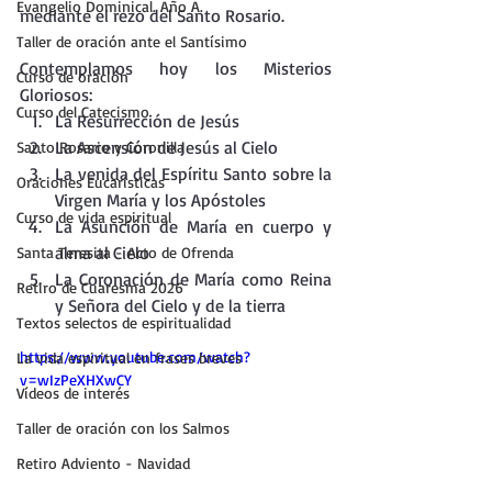
Evangelio Dominical. Año A.
mediante el rezo del Santo Rosario.
Taller de oración ante el Santísimo
Contemplamos hoy los Misterios 
Curso de oración
Gloriosos:
Curso del Catecismo
La Resurrección de Jesús
La Ascensión de Jesús al Cielo
Santo Rosario y Coronilla
La venida del Espíritu Santo sobre la 
Oraciones Eucarísticas
Virgen María y los Apóstoles
Curso de vida espiritual
La Asunción de María en cuerpo y 
alma al Cielo
Santa Teresita - Acto de Ofrenda
La Coronación de María como Reina 
Retiro de Cuaresma 2026
y Señora del Cielo y de la tierra
Textos selectos de espiritualidad
https://www.youtube.com/watch?
La vida espiritual en frases breves
v=wIzPeXHXwCY
Vídeos de interés
Taller de oración con los Salmos
Retiro Adviento - Navidad