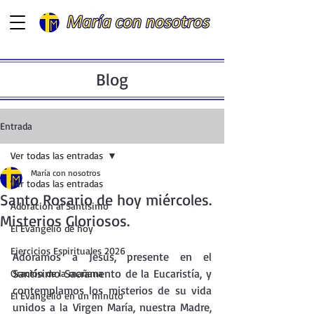
Blog
Entrada
Ver todas las entradas
María con nosotros
Ver todas las entradas
Santo Rosario de hoy miércoles.
Adoración al Santísimo
Misterios Gloriosos.
El Evangelio de hoy
Ejercicios Espirituales 2026
Adoramos a Jesús, presente en el  
Santísimo Sacramento de la Eucaristía, y 
Oración de la mañana
contemplamos los misterios de su vida 
El Evangelio en un minuto
unidos a la Virgen María, nuestra Madre, 