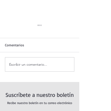
Comentarios
Escribir un comentario...
Santo Rosario de hoy
Coronilla de la Di
sábado. Misterios Gozosos.
Misericordia.
Suscríbete a nuestro boletín
Recibe nuestro boletín en tu correo electrónico