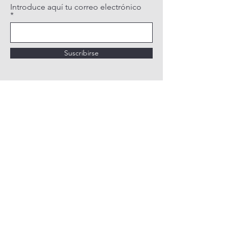
Introduce aquí tu correo electrónico
Suscribirse
POLÍTICA DE PRIVACIDAD
POLÍTICA DE COOKIES
AVISO LEGAL
QUIÉNES SOMOS