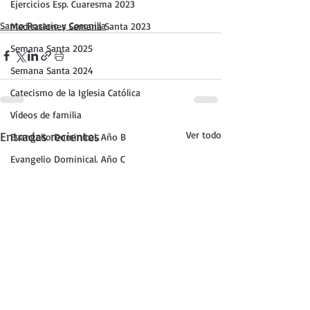
Ejercicios Esp. Cuaresma 2023
Santo Rosario y Coronilla
Meditaciones Semana Santa 2023
Semana Santa 2025
Semana Santa 2024
Catecismo de la Iglesia Católica
Vídeos de familia
Entradas recientes
Ver todo
Evangelio Dominical. Año B
Evangelio Dominical. Año C