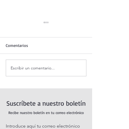
Comentarios
Escribir un comentario...
Santo Rosario de hoy
Coronilla de la Di
viernes. Misterios
Misericordia.
Dolorosos.
Suscríbete a nuestro boletín
Recibe nuestro boletín en tu correo electrónico
Introduce aquí tu correo electrónico