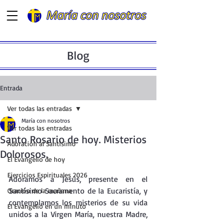
Blog
Entrada
Ver todas las entradas
María con nosotros
Ver todas las entradas
Santo Rosario de hoy. Misterios
Adoración al Santísimo
Dolorosos.
El Evangelio de hoy
Ejercicios Espirituales 2026
Adoramos a Jesús, presente en el  
Santísimo Sacramento de la Eucaristía, y 
Oración de la mañana
contemplamos los misterios de su vida 
El Evangelio en un minuto
unidos a la Virgen María, nuestra Madre, 