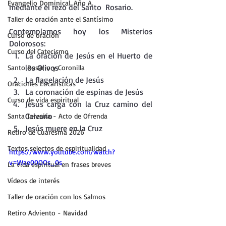
Evangelio Dominical. Año A.
mediante el rezo del Santo  Rosario.
Taller de oración ante el Santísimo
Contemplamos hoy los Misterios 
Curso de oración
Dolorosos:
Curso del Catecismo
La oración de Jesús en el Huerto de 
los Olivos
Santo Rosario y Coronilla
La flagelación de Jesús
Oraciones Eucarísticas
La coronación de espinas de Jesús
Curso de vida espiritual
Jesús carga con la Cruz camino del 
Calvario
Santa Teresita - Acto de Ofrenda
Jesús muere en la Cruz
Retiro de Cuaresma 2026
Textos selectos de espiritualidad
https://www.youtube.com/watch?
v=Wae00OOs_0s
La vida espiritual en frases breves
Vídeos de interés
Taller de oración con los Salmos
Retiro Adviento - Navidad