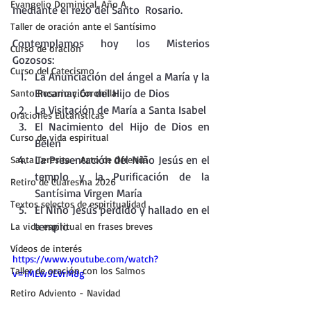
Evangelio Dominical. Año A.
mediante el rezo del Santo  Rosario.
Taller de oración ante el Santísimo
Contemplamos hoy los Misterios 
Curso de oración
Gozosos:
Curso del Catecismo
La Anunciación del ángel a María y la 
Encarnación del Hijo de Dios
Santo Rosario y Coronilla
La Visitación de María a Santa Isabel
Oraciones Eucarísticas
El Nacimiento del Hijo de Dios en 
Curso de vida espiritual
Belén
La Presentación del Niño Jesús en el 
Santa Teresita - Acto de Ofrenda
templo y la Purificación de la 
Retiro de Cuaresma 2026
Santísima Virgen María
Textos selectos de espiritualidad
El Niño Jesús perdido y hallado en el 
templo
La vida espiritual en frases breves
Vídeos de interés
https://www.youtube.com/watch?
Taller de oración con los Salmos
v=1MEw9EVrM8g
Retiro Adviento - Navidad