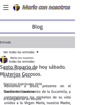
Blog
Entrada
Ver todas las entradas
María con nosotros
Ver todas las entradas
Santo Rosario de hoy sábado.
Adoración al Santísimo
Misterios Gozosos.
El Evangelio de hoy
Ejercicios Espirituales 2026
Adoramos a Jesús, presente en el  
Santísimo Sacramento de la Eucaristía, y 
Oración de la mañana
contemplamos los misterios de su vida 
El Evangelio en un minuto
unidos a la Virgen María, nuestra Madre, 