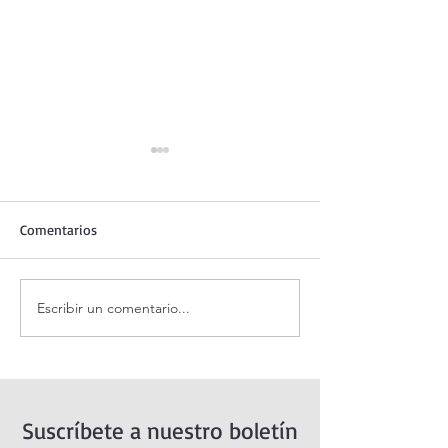
Comentarios
Escribir un comentario...
Santo Rosario de hoy
Coronilla de la Di
viernes. Misterios
Misericordia.
Dolorosos.
Suscríbete a nuestro boletín