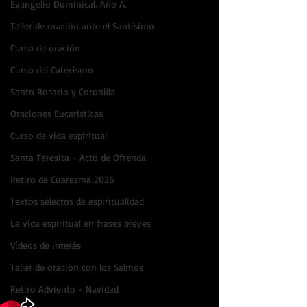
Evangelio Dominical. Año A.
Taller de oración ante el Santísimo
Curso de oración
Curso del Catecismo
Santo Rosario y Coronilla
Oraciones Eucarísticas
Curso de vida espiritual
Santa Teresita - Acto de Ofrenda
Retiro de Cuaresma 2026
Textos selectos de espiritualidad
La vida espiritual en frases breves
Vídeos de interés
Taller de oración con los Salmos
Retiro Adviento - Navidad