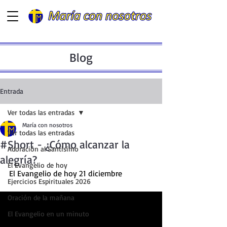
Blog
Entrada
Ver todas las entradas
María con nosotros
Ver todas las entradas
#Short - ¿Cómo alcanzar la
Adoración al Santísimo
alegría?
El Evangelio de hoy
El Evangelio de hoy 21 diciembre
Ejercicios Espirituales 2026
Oración de la mañana
El Evangelio en un minuto