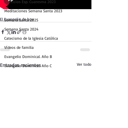
Ejercicios Esp. Cuaresma 2023
Meditaciones Semana Santa 2023
El Evangelio de hoy
Semana Santa 2025
Semana Santa 2024
Catecismo de la Iglesia Católica
Vídeos de familia
Evangelio Dominical. Año B
Entradas recientes
Ver todo
Evangelio Dominical. Año C