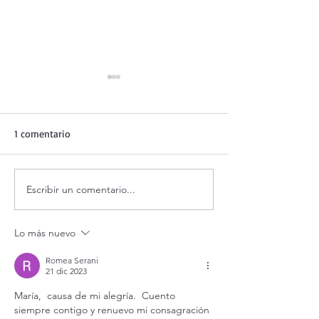
1 comentario
¡Dios jamás nos 
Escribir un comentario...
Evangelio de hoy Domingo
16 agosto 2026. ¿Por qué
Dios no me escucha? (Mt
Lo más nuevo
15,21-28)
Romea Serani
21 dic 2023
María,  causa de mi alegría.  Cuento 
siempre contigo y renuevo mi consagración 