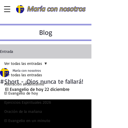
Blog
Entrada
Ver todas las entradas
María con nosotros
Ver todas las entradas
#Short - ¡Dios nunca te fallará!
Adoración al Santísimo
El Evangelio de hoy 22 diciembre
El Evangelio de hoy
Ejercicios Espirituales 2026
Oración de la mañana
El Evangelio en un minuto