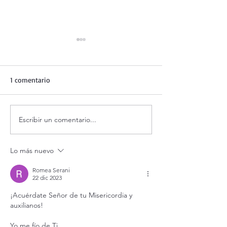
1 comentario
Escribir un comentario...
Evangelio de hoy viernes 7
¡3 motivos para l
agosto 2026. ¿Es posible
Transfiguración!
vivir siempre feliz? (Mt
Lo más nuevo
16,24-28)
Romea Serani
22 dic 2023
¡Acuérdate Señor de tu Misericordia y 
auxilianos!
Yo me fío de Ti.