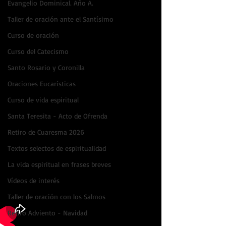
Evangelio Dominical. Año A.
Taller de oración ante el Santísimo
Curso de oración
Curso del Catecismo
Santo Rosario y Coronilla
Oraciones Eucarísticas
Curso de vida espiritual
Santa Teresita - Acto de Ofrenda
Retiro de Cuaresma 2026
Textos selectos de espiritualidad
La vida espiritual en frases breves
Vídeos de interés
Taller de oración con los Salmos
Retiro Adviento - Navidad