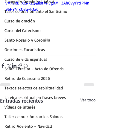
Evangelio Dominical. Año A.
v=7BRBFXxRKzQ&list=PLgXM_3Ah0vyrYt1PMn
9bHY4TcO3q-IOa6
Taller de oración ante el Santísimo
Curso de oración
Curso del Catecismo
Santo Rosario y Coronilla
Oraciones Eucarísticas
Curso de vida espiritual
Santa Teresita - Acto de Ofrenda
Retiro de Cuaresma 2026
Textos selectos de espiritualidad
La vida espiritual en frases breves
Entradas recientes
Ver todo
Vídeos de interés
Taller de oración con los Salmos
Retiro Adviento - Navidad