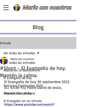
Blog
Entrada
Ver todas las entradas
María con nosotros
Ver todas las entradas
#Short - El Evangelio de hoy.
Adoración al Santísimo
Mantén la calma.
El Evangelio de hoy
El Evangelio de hoy 30 septiembre 2023 
Ejercicios Espirituales 2026
(Lc 9,43b-45) Padre David de Jesús. 
Mantén la calma.
Oración de la mañana
El Evangelio en un minuto
https://www.youtube.com/watch?