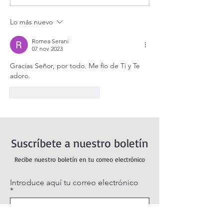
vivo / Perpetual Adoration
agosto.
Live.
Lo más nuevo
Romea Serani
07 nov 2023
Gracias Señor, por todo. Me fío de Ti y Te 
adoro.
Me gusta
Reaccionar
Suscríbete a nuestro boletín
Recibe nuestro boletín en tu correo electrónico
Introduce aquí tu correo electrónico