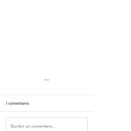
1 comentario
Escribir un comentario...
Adoración al Santísimo en
Oración de la ma