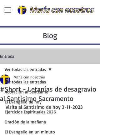
Blog
Entrada
Ver todas las entradas
María con nosotros
Ver todas las entradas
#Short - Letanías de desagravio
Adoración al Santísimo
al Santísimo Sacramento
El Evangelio de hoy
Visita al Santísimo de hoy 3-11-2023
Ejercicios Espirituales 2026
Oración de la mañana
El Evangelio en un minuto