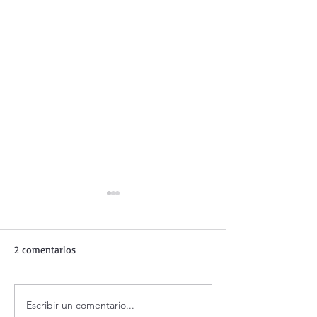
2 comentarios
Escribir un comentario...
Adoración al Santísimo en
Oración de la ma