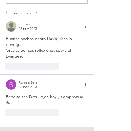
vivo / Perpetual Adoration
agosto.
Live.
Lo más nuevo
Invitado
05 nov 2023
Buenas noches padre David, Dios lo 
bendiga!
Gracias por sus reflexiones sobre el 
Evangelio.
Me gusta
Reaccionar
Romea Serani
03 nov 2023
Bendito sea Dios,  ayer, hoy y siempre🙏🙏
🙏  
Me gusta
Reaccionar