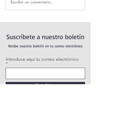
¡Dios jamás nos 
Escribir un comentario...
Evangelio de hoy Domingo
16 agosto 2026. ¿Por qué
Dios no me escucha? (Mt
15,21-28)
Suscríbete a nuestro boletín
Recibe nuestro boletín en tu correo electrónico
Introduce aquí tu correo electrónico
Suscribirse