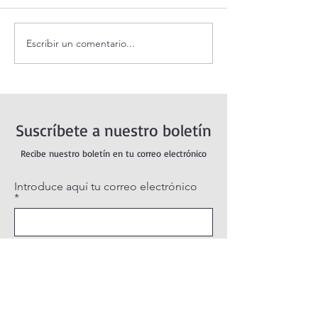
Escribir un comentario...
Evangelio de hoy Sábado 8
¿Es posible vivir
agosto 2026. Dios jamás
feliz?
nos abandona (Mt 17,14-20)
Suscríbete a nuestro boletín
Recibe nuestro boletín en tu correo electrónico
Introduce aquí tu correo electrónico
Suscribirse