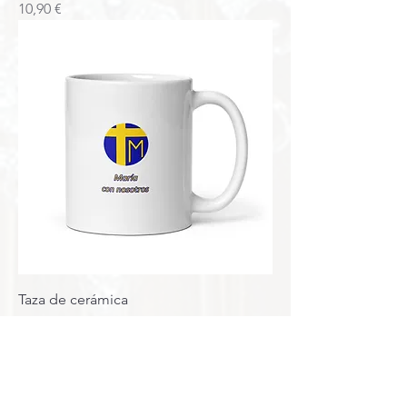
Precio
10,90 €
Taza de cerámica
Precio
10,90 €