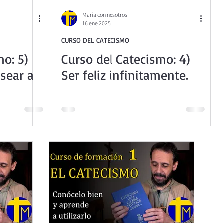
ta Teresita - Acto de Ofrenda
Retiro de Cuaresma 2026
María con nosotros
16 ene 2025
CURSO DEL CATECISMO
La vida espiritual en frases breves
Vídeos de interés
mo: 5)
Curso del Catecismo: 4)
esear a
Ser feliz infinitamente.
Retiro Adviento - Navidad
Ejercicios Esp. Cuaresma 202
3
Semana Santa 2025
Semana Santa 2024
Catecism
 Dominical. Año B
Evangelio Dominical. Año C