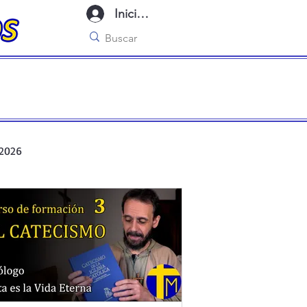
Iniciar sesión
 2026
r de oración ante el Santísimo
cas