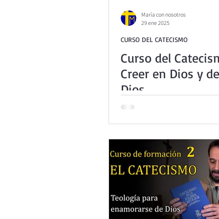
Curso de vida espiritual
San
María con nosotros
29 ene 2025
CURSO DEL CATECISMO
Textos selectos de espiritualidad
Curso del Catecis
Creer en Dios y d
Taller de oración con los Salmos
Dios.
Meditaciones Semana Santa 202
Vídeos de familia
Evangelio