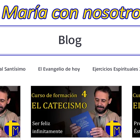
Blog
al Santísimo
El Evangelio de hoy
Ejercicios Espirituales
angelio en un minuto
Evangelio Dominical. Año A.
Talle
 Catecismo
Santo Rosario y Coronilla
Oraciones Eucarísti