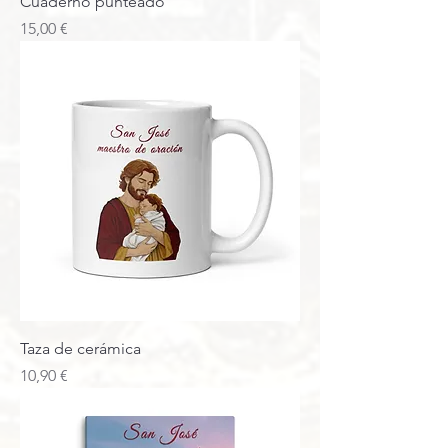
Cuaderno punteado
Precio
15,00 €
Taza de cerámica
Precio
10,90 €