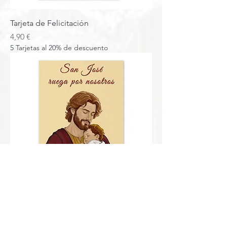
Tarjeta de Felicitación
Precio
4,90 €
5 Tarjetas al 20% de descuento
Tarjeta de Felicitación
Precio
4,90 €