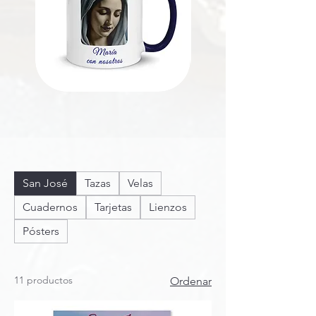
Taza
Vela
de
en
cerámica
tarro
de
cristal
San José
Tazas
Velas
Cuadernos
Tarjetas
Lienzos
Pósters
11 productos
Ordenar