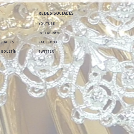
REDES SOCIALES
YOUTUBE
S
INSTAGRAM
NSUALES
FACEBOOK
 BOLETÍN
TWITTER