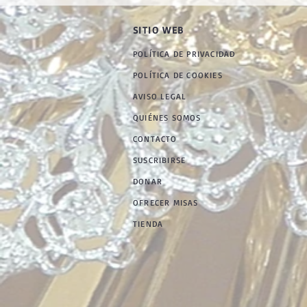
SITIO WEB
POLÍTICA DE PRIVACIDAD
POLÍTICA DE COOKIES
AVISO LEGAL
QUIÉNES SOMOS
CONTACTO
SUSCRIBIRSE
DONAR
OFRECER MISAS
TIENDA