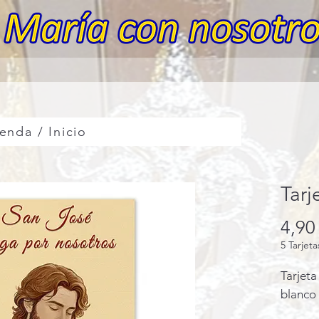
enda / Inicio
Tarj
4,90
5 Tarjet
Tarjeta
blanco