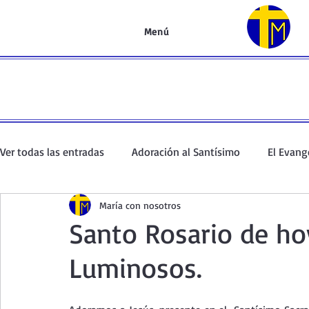
Menú
Ver todas las entradas
Adoración al Santísimo
El Evang
María con nosotros
Oración de la mañana
El Evangelio en un minuto
Santo Rosario de ho
Luminosos.
Curso de oración
Curso del Catecismo
Santo Rosar