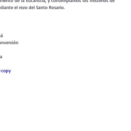
mento de la Eucaristía, y contemplamos los misterios de 
nda
Retiro de Cuaresma 2026
diante el rezo del Santo Rosario.
 frases breves
Vídeos de interés
ná
conversión
vidad
Ejercicios Esp. Cuaresma 2023
na
=copy
Semana Santa 2024
Catecismo de la Iglesia Católica
ngelio Dominical. Año C