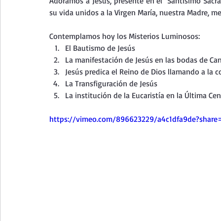
Adoramos a Jesús, presente en el  Santísimo Sacra
Curso de vida espiritual
Santa Teresita - Acto de Ofre
su vida unidos a la Virgen María, nuestra Madre, me
Contemplamos hoy los Misterios Luminosos:
Textos selectos de espiritualidad
La vida espiritual en
El Bautismo de Jesús
La manifestación de Jesús en las bodas de Ca
Jesús predica el Reino de Dios llamando a la 
La Transfiguración de Jesús
Taller de oración con los Salmos
Retiro Adviento - Na
La institución de la Eucaristía en la Última Ce
https://vimeo.com/896623229/a4c1dfa9de?share
Meditaciones Semana Santa 2023
Semana Santa 2025
Vídeos de familia
Evangelio Dominical. Año B
Eva