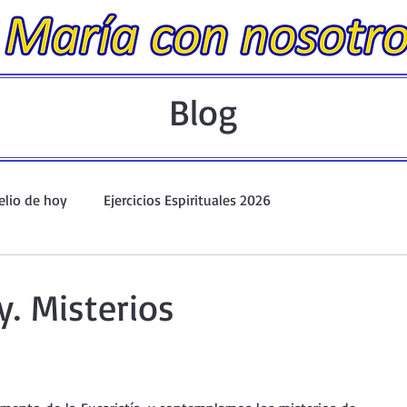
Blog
elio de hoy
Ejercicios Espirituales 2026
Evangelio Dominical. Año A.
Taller de oración ante el Santís
y. Misterios
io y Coronilla
Oraciones Eucarísticas