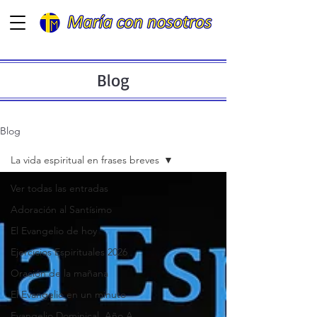
Blog
Blog
La vida espiritual en frases breves
Ver todas las entradas
Adoración al Santísimo
El Evangelio de hoy
Ejercicios Espirituales 2026
Oración de la mañana
El Evangelio en un minuto
Evangelio Dominical. Año A.