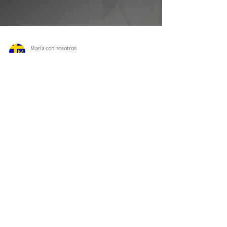
María con nosotros
2 mar 2023
LA VIDA ESPIRITUAL EN FRASES BREVES
La vida espiritual en frases breves.
13) Señor, sácame de esta prisión.