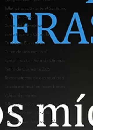
Taller de oración ante el Santísimo
Curso de oración
Curso del Catecismo
Santo Rosario y Coronilla
Oraciones Eucarísticas
Curso de vida espiritual
Santa Teresita - Acto de Ofrenda
Retiro de Cuaresma 2026
Textos selectos de espiritualidad
La vida espiritual en frases breves
Vídeos de interés
Taller de oración con los Salmos
Retiro Adviento - Navidad
Ejercicios Esp. Cuaresma 2023