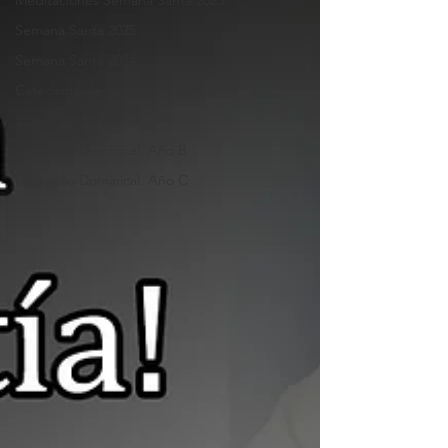
Meditaciones Semana Santa 2023
Semana Santa 2025
Semana Santa 2024
Catecismo de la Iglesia Católica
Vídeos de familia
Evangelio Dominical. Año B
Evangelio Dominical. Año C