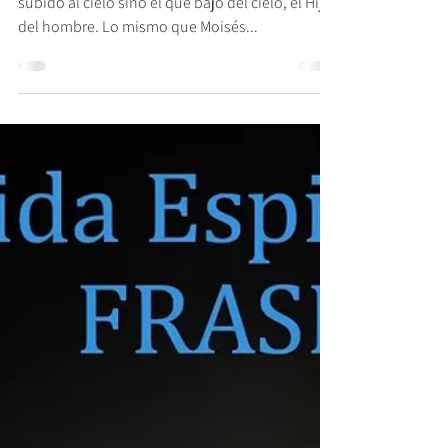
LA VIDA ESPIRITUAL EN FRASES BREVES
La vida espiritual en frases breves.
15) Tanto amó Dios al mundo que
entregó a su Hijo Único.
Textos para profundizar Juan 3, 13-20: «Nadie ha
subido al cielo sino el que bajó del cielo, el Hijo
del hombre. Lo mismo que Moisés...