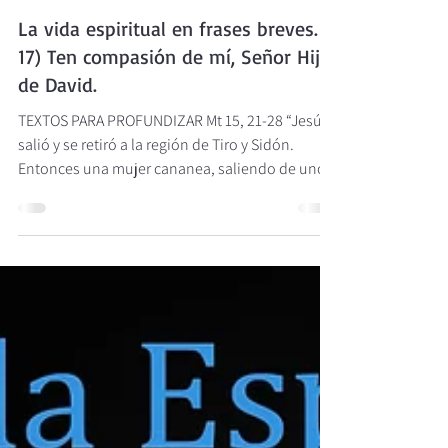
María con nosotros
19 ago 2023
LA VIDA ESPIRITUAL EN FRASES BREVES
La vida espiritual en frases breves.
17) Ten compasión de mí, Señor Hijo
de David.
TEXTOS PARA PROFUNDIZAR Mt 15, 21-28 “Jesús
salió y se retiró a la región de Tiro y Sidón.
Entonces una mujer cananea, saliendo de uno...