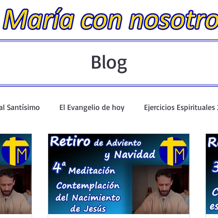
Blog
al Santísimo
El Evangelio de hoy
Ejercicios Espirituales
angelio en un minuto
Evangelio Dominical. Año A.
Talle
 Catecismo
Santo Rosario y Coronilla
Oraciones Eucarísti