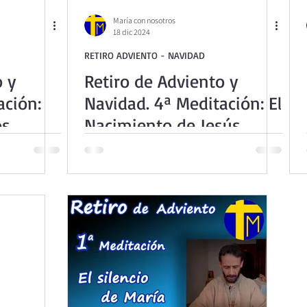
ta Teresita - Acto de Ofrenda
Retiro de Cuaresma 2026
María con nosotros
18 dic 2024
RETIRO ADVIENTO - NAVIDAD
La vida espiritual en frases breves
Vídeos de interés
o y
Retiro de Adviento y
ación:
Navidad. 4ª Meditación: El
Retiro Adviento - Navidad
Ejercicios Esp. Cuaresma 202
os
Nacimiento de Jesús
 magos
3
Semana Santa 2025
Semana Santa 2024
Catecism
 Dominical. Año B
Evangelio Dominical. Año C