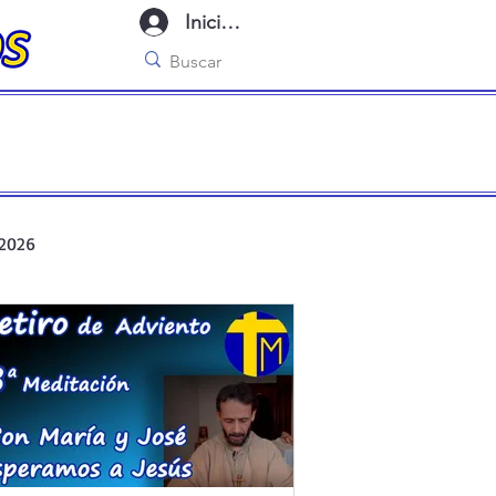
Iniciar sesión
 2026
r de oración ante el Santísimo
cas