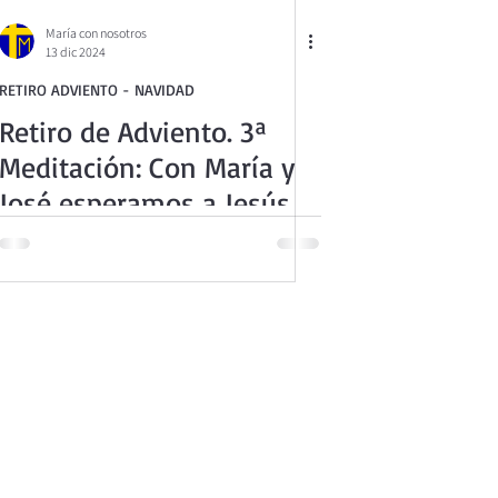
María con nosotros
13 dic 2024
RETIRO ADVIENTO - NAVIDAD
Retiro de Adviento. 3ª
Meditación: Con María y
3
José esperamos a Jesús
o de la Iglesia Católica