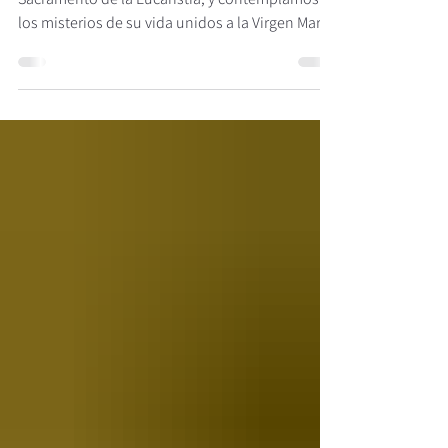
Adoramos a Jesús, presente en el Santísimo
Sacramento de la Eucaristía, y contemplamos
los misterios de su vida unidos a la Virgen María,
nuestra Madre, mediante el rezo del Santo
Rosario. Contemplamos hoy los Misterios
Gozosos: La Anunciación del ángel a María y la
Encarnación del Hijo de Dios La Visitación de
María a Santa Isabel El Nacimiento del Hijo de
Dios en Belén La Presentación del Niño Jesús
en el templo y la Purificación de la Santísima
Virgen María El Niño Jesús