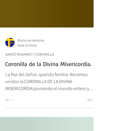
María con nosotros
hace 23 horas
SANTO ROSARIO Y CORONILLA
Coronilla de la Divina Misericordia.
La Paz del Señor, querida familia: Recemos
unidos la CORONILLA DE LA DIVINA
MISERICORDIA poniendo el mundo entero y
cada corazón bajo la Infinita Misericordia de
Dios. El Señor nos bendiga por medio de María,
Reina y Madre de Misericordia.