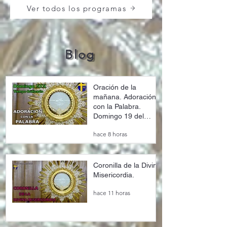
Ver todos los programas
Blog
Oración de la
mañana. Adoración
con la Palabra.
Domingo 19 del
Tiempo Ordinario.
hace 8 horas
Año A.
Coronilla de la Divina
Misericordia.
hace 11 horas