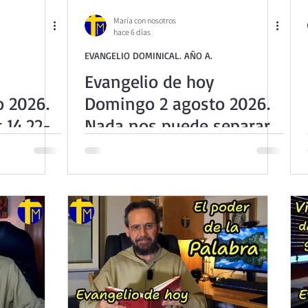
ta Teresita - Acto de Ofrenda
Retiro de Cuaresma 2026
María con nosotros
hace 6 días
EVANGELIO DOMINICAL. AÑO A.
La vida espiritual en frases breves
Vídeos de interés
Evangelio de hoy
 2026.
Domingo 2 agosto 2026.
Retiro Adviento - Navidad
Ejercicios Esp. Cuaresma 202
 14,22-
Nada nos puede separar
del amor de Dios (Mt
14,13-21)
3
Semana Santa 2025
Semana Santa 2024
Catecism
 Dominical. Año B
Evangelio Dominical. Año C