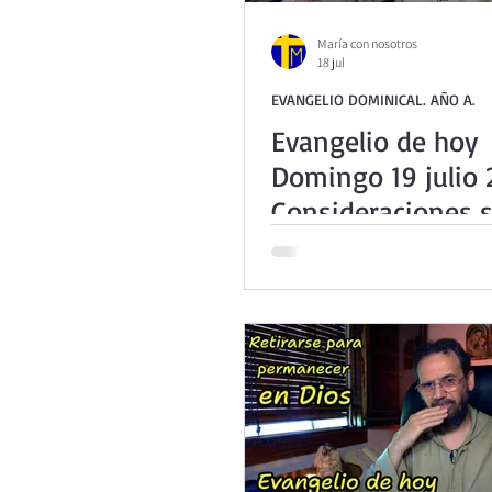
María con nosotros
18 jul
EVANGELIO DOMINICAL. AÑO A.
Evangelio de hoy
Domingo 19 julio 
Consideraciones s
Juicio final (Mt 13