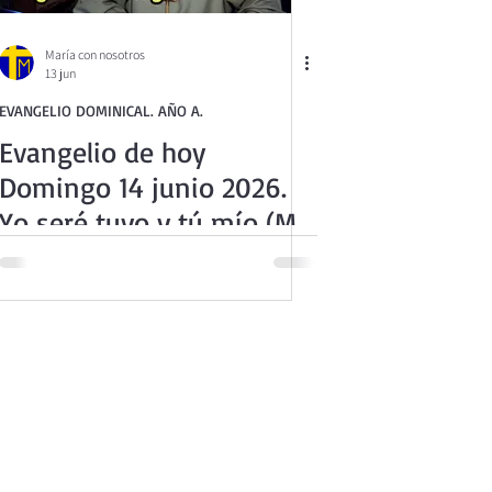
María con nosotros
13 jun
EVANGELIO DOMINICAL. AÑO A.
Evangelio de hoy
Domingo 14 junio 2026.
Yo seré tuyo y tú mío (Mt
9,36-10,8)