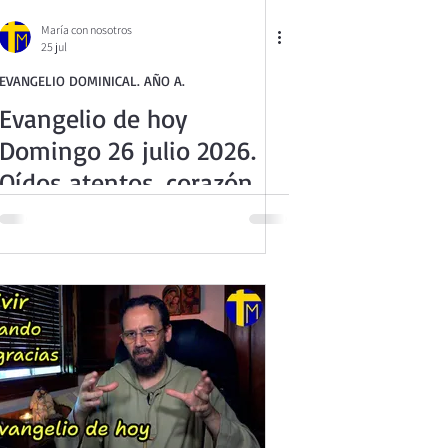
María con nosotros
25 jul
EVANGELIO DOMINICAL. AÑO A.
Evangelio de hoy
Domingo 26 julio 2026.
3
Oídos atentos, corazón
despierto (Mt 13,44-52)
o de la Iglesia Católica