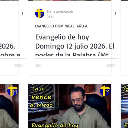
María con nosotros
12 jul
EVANGELIO DOMINICAL. AÑO A.
Evangelio de hoy
2026.
Domingo 12 julio 2026. El
obre el
poder de la Palabra (Mt
,24-43)
13,1-23)