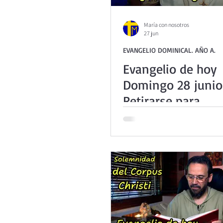
María con nosotros
27 jun
EVANGELIO DOMINICAL. AÑO A.
Evangelio de hoy
Domingo 28 junio
Retirarse para
permanecer en Di
10,37-42)