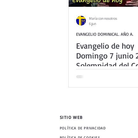
María con nosotros
6 jun
EVANGELIO DOMINICAL. AÑO A.
Evangelio de hoy
Domingo 7 junio 
Solemnidad del C
Christi (Jn 6,51-58
SITIO WEB
POLÍTICA DE PRIVACIDAD
POLÍTICA DE COOKIES