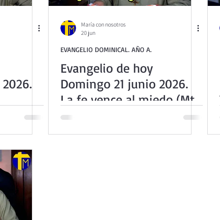
María con nosotros
20 jun
EVANGELIO DOMINICAL. AÑO A.
Evangelio de hoy
 2026.
Domingo 21 junio 2026.
La fe vence al miedo (Mt
os (Mt
10,26-33)