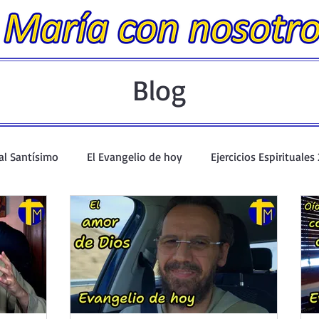
Blog
al Santísimo
El Evangelio de hoy
Ejercicios Espirituales
angelio en un minuto
Evangelio Dominical. Año A.
Talle
 Catecismo
Santo Rosario y Coronilla
Oraciones Eucarísti