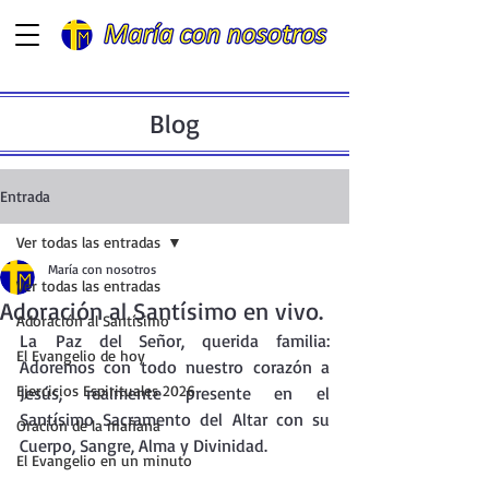
Blog
Entrada
Ver todas las entradas
María con nosotros
Ver todas las entradas
Adoración al Santísimo en vivo.
Adoración al Santísimo
La
 Paz del Señor, querida familia: 
El Evangelio de hoy
Adoremos con todo nuestro corazón a 
Ejercicios Espirituales 2026
Jesús, realmente presente en el 
Santísimo Sacramento del Altar con su 
Oración de la mañana
Cuerpo, Sangre, Alma y Divinidad.
El Evangelio en un minuto