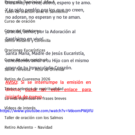
Evangelio Dominical. Año A.
Dios mío, yo creo, adoro, espero y te amo.
Y te pido perdón por los que no creen, 
Taller de oración ante el Santísimo
no adoran, no esperan y no te aman.
Curso de oración
Curso del Catecismo
¡Gracias, Señor, por la Adoración al 
Santísimo en vivo!
Santo Rosario y Coronilla
Oraciones Eucarísticas
Santa María, Madre de Jesús Eucaristía, 
Curso de vida espiritual
concédenos amar a tu Hijo con el mismo 
amor de tu Inmaculado Corazón.
Santa Teresita - Acto de Ofrenda
Retiro de Cuaresma 2026
AVISO
: Si se interrumpe la emisión en 
Textos selectos de espiritualidad
directo, 
pulsa en este enlace para 
iniciarla de nuevo
.
La vida espiritual en frases breves
Vídeos de interés
https://www.youtube.com/watch?v=VdoomPWjIfU
Taller de oración con los Salmos
Retiro Adviento - Navidad