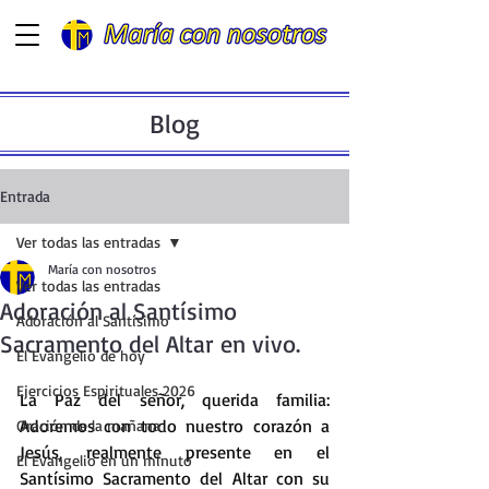
Blog
Entrada
Ver todas las entradas
María con nosotros
Ver todas las entradas
Adoración al Santísimo
Adoración al Santísimo
Sacramento del Altar en vivo.
El Evangelio de hoy
Ejercicios Espirituales 2026
La
 Paz del señor, querida familia: 
Adoremos con todo nuestro corazón a 
Oración de la mañana
Jesús, realmente presente en el 
El Evangelio en un minuto
Santísimo Sacramento del Altar con su 