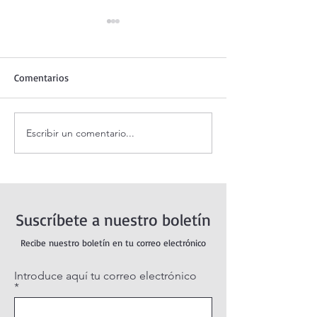
Comentarios
Escribir un comentario...
Adoración al Santísimo en
Oración de la ma
vivo / Perpetual Adoration
agosto.
Live.
Suscríbete a nuestro boletín
Recibe nuestro boletín en tu correo electrónico
Introduce aquí tu correo electrónico