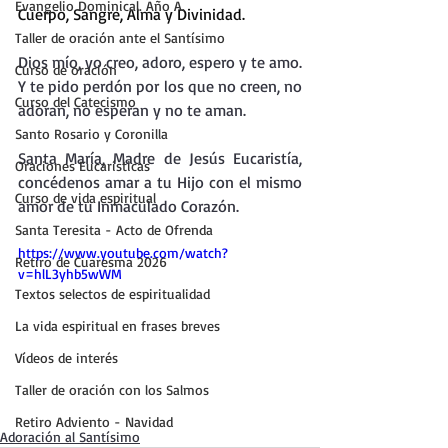
Evangelio Dominical. Año A.
Cuerpo, Sangre, Alma y Divinidad.
Taller de oración ante el Santísimo
Dios mío, yo creo, adoro, espero y te amo.
Curso de oración
Y te pido perdón por los que no creen, no 
Curso del Catecismo
adoran, no esperan y no te aman.
Santo Rosario y Coronilla
Santa María, Madre de Jesús Eucaristía, 
Oraciones Eucarísticas
concédenos amar a tu Hijo con el mismo 
Curso de vida espiritual
amor de tu Inmaculado Corazón.
Santa Teresita - Acto de Ofrenda
https://www.youtube.com/watch?
Retiro de Cuaresma 2026
v=hlL3yhb5wWM
Textos selectos de espiritualidad
La vida espiritual en frases breves
Vídeos de interés
Taller de oración con los Salmos
Retiro Adviento - Navidad
Adoración al Santísimo