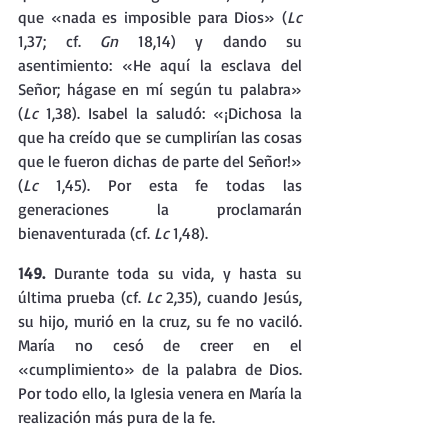
que «nada es imposible para Dios» (
Lc 
1,37; cf. 
Gn 
18,14) y dando su 
asentimiento: «He aquí la esclava del 
Señor; hágase en mí según tu palabra» 
(
Lc 
1,38). Isabel la saludó: «¡Dichosa la 
que ha creído que se cumplirían las cosas 
que le fueron dichas de parte del Señor!» 
(
Lc 
1,45). Por esta fe todas las 
generaciones la proclamarán 
bienaventurada (cf. 
Lc 
1,48).
149. 
Durante toda su vida, y hasta su 
última prueba (cf. 
Lc 
2,35), cuando Jesús, 
su hijo, murió en la cruz, su fe no vaciló. 
María no cesó de creer en el 
«cumplimiento» de la palabra de Dios. 
Por todo ello, la Iglesia venera en María la 
realización más pura de la fe.