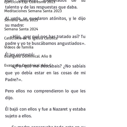
oían quedaban asombrados de su 
Ejercicios Esp. Cuaresma 2023
talento y de las respuestas que daba.
Meditaciones Semana Santa 2023
Al verlo, se quedaron atónitos, y le dijo 
Semana Santa 2025
su madre:
Semana Santa 2024
«Hijo, ¿por qué nos has tratado así? Tu 
Catecismo de la Iglesia Católica
padre y yo te buscábamos angustiados».
Vídeos de familia
Él les contestó:
Evangelio Dominical. Año B
Evangelio Dominical. Año C
«¿Por qué me buscabais? ¿No sabíais 
que yo debía estar en las cosas de mi 
Padre?».
Pero ellos no comprendieron lo que les 
dijo.
Él bajó con ellos y fue a Nazaret y estaba 
sujeto a ellos.