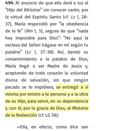
494. 
Al anuncio de que ella dará a luz al 
"Hijo del Altísimo" sin conocer varón, por 
la virtud del Espíritu Santo (cf. 
Lc 
1, 28-
37), María respondió por "la obediencia 
de la fe" (
Rm 
1, 5), segura de que "nada 
hay imposible para Dios": "He aquí la 
esclava del Señor: hágase en mí según tu 
palabra" (
Lc 
1, 37-38). Así, dando su 
consentimiento a la palabra de Dios, 
María llegó a ser Madre de Jesús y, 
aceptando de todo corazón la voluntad 
divina de salvación, sin que ningún 
pecado se lo impidiera, 
se entregó a sí 
misma por entero a la persona y a la obra 
de su Hijo, para servir, en su dependencia 
y con él, por la gracia de Dios, al Misterio 
de la Redención
 (cf. LG 56):
«Ella, en efecto, como dice san 