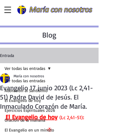
Blog
Entrada
Ver todas las entradas
María con nosotros
Ver todas las entradas
Evangelio 17 junio 2023 (Lc 2,41-
Adoración al Santísimo
51) Padre David de Jesús. El
El Evangelio de hoy
Inmaculado Corazón de María.
Ejercicios Espirituales 2026
El Evangelio de hoy
(Lc 2,41-51)
:
Oración de la mañana
✠
El Evangelio en un minuto