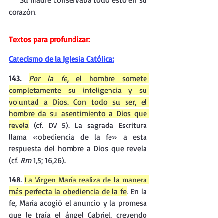
     Su madre conservaba todo esto en su 
corazón.
Textos para profundizar:
Catecismo de la Iglesia Católica:
143. 
Por la fe
, el hombre somete 
completamente su inteligencia y su 
voluntad a Dios. Con todo su ser, el 
hombre da su asentimiento a Dios que 
revela
 (cf. DV 5). La sagrada Escritura 
llama «obediencia de la fe» a esta 
respuesta del hombre a Dios que revela 
(cf. 
Rm 
1,5; 16,26).
148. 
La Virgen María realiza de la manera 
más perfecta la obediencia de la fe
. En la 
fe, María acogió el anuncio y la promesa 
que le traía el ángel Gabriel, creyendo 