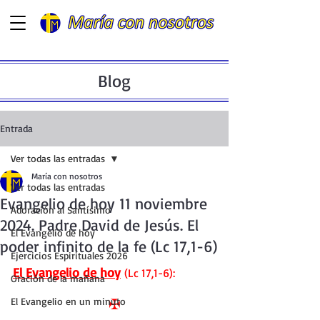
Blog
Entrada
Ver todas las entradas
María con nosotros
Ver todas las entradas
Evangelio de hoy 11 noviembre
Adoración al Santísimo
2024. Padre David de Jesús. El
El Evangelio de hoy
poder infinito de la fe (Lc 17,1-6)
Ejercicios Espirituales 2026
El Evangelio de hoy
 (Lc 17,1-6):
Oración de la mañana
El Evangelio en un minuto
✠