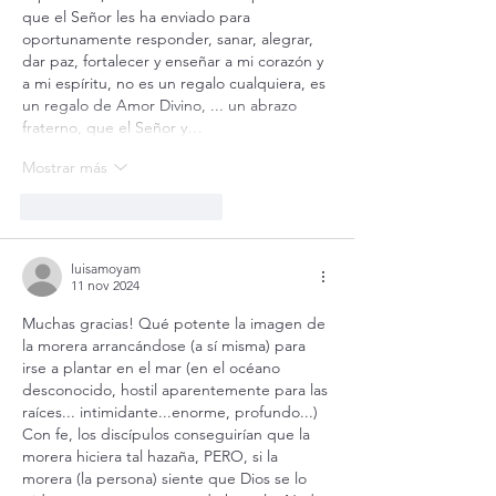
que el Señor les ha enviado para 
oportunamente responder, sanar, alegrar, 
dar paz, fortalecer y enseñar a mi corazón y 
a mi espíritu, no es un regalo cualquiera, es 
un regalo de Amor Divino, ... un abrazo 
fraterno, que el Señor y…
Mostrar más
Me gusta
Reaccionar
luisamoyam
11 nov 2024
Muchas gracias! Qué potente la imagen de 
la morera arrancándose (a sí misma) para 
irse a plantar en el mar (en el océano 
desconocido, hostil aparentemente para las 
raíces... intimidante...enorme, profundo...)
Con fe, los discípulos conseguirían que la 
morera hiciera tal hazaña, PERO, si la 
morera (la persona) siente que Dios se lo 