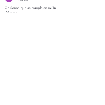
Oh Señor, que se cumpla en mí Tu 
Voluntad. 
Te ruego aumentes mi fe y mi confianza en 
Ti.
La Paz del Señor 
Me gusta
Reaccionar
Ver más comentarios
Suscríbete a nuestro boletín
Recibe nuestro boletín en tu correo electrónico
Introduce aquí tu correo electrónico