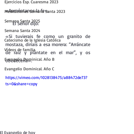
Ejercicios Esp. Cuaresma 2023
«Auméntanos la fe».
Meditaciones Semana Santa 2023
Semana Santa 2025
     El Señor dijo:
Semana Santa 2024
«Si tuvierais fe como un granito de 
Catecismo de la Iglesia Católica
mostaza, diríais a esa morera: “Arráncate 
Vídeos de familia
de raíz y plántate en el mar”, y os 
Evangelio Dominical. Año B
obedecería».
Evangelio Dominical. Año C
https://vimeo.com/1028138475/a88472de73?
ts=0&share=copy
El Evangelio de hoy