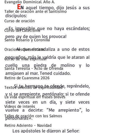
Evangelio Dominical. Año A.
 E
N
 aquel tiempo, dijo Jesús a sus 
Taller de oración ante el Santísimo
discípulos:
Curso de oración
«Es imposible que no haya escándalos; 
Curso del Catecismo
pero ¡ay de quien los provoca!
Santo Rosario y Coronilla
     Al que escandaliza a uno de estos 
Oraciones Eucarísticas
pequeños, más le valdría que le ataran al 
Curso de vida espiritual
cuello una piedra de molino y lo 
Santa Teresita - Acto de Ofrenda
arrojasen al mar. Tened cuidado.
Retiro de Cuaresma 2026
     Si tu hermano te ofende, repréndelo, 
Textos selectos de espiritualidad
y si se arrepiente, perdónalo; si te ofende 
La vida espiritual en frases breves
siete veces en un día, y siete veces 
Vídeos de interés
vuelve a decirte: “Me arrepiento”, lo 
Taller de oración con los Salmos
perdonarás».
Retiro Adviento - Navidad
     Los apóstoles le dijeron al Señor: