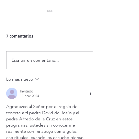
7 comentarios
Escribir un comentario...
¿Qué haces cuando estás
Evangelio de hoy
mal?
agosto 2026. ¿Qu
cuando estás mal
Lo más nuevo
12,24-26)
Invitado
11 nov 2024
Agradezco al Señor por el regalo de 
tenerte a ti padre David de Jesús y al 
padre Alfredo de la Cruz en estos 
programas, ustedes sin conocerme 
realmente son mi apoyo como guías 
espirituales, cuando les escucho pienso 