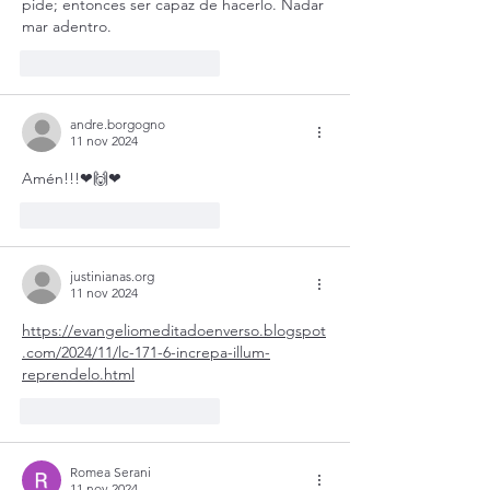
pide; entonces ser capaz de hacerlo. Nadar 
mar adentro.
Me gusta
Reaccionar
andre.borgogno
11 nov 2024
Amén!!!❤🙌❤
Me gusta
Reaccionar
justinianas.org
11 nov 2024
https://evangeliomeditadoenverso.blogspot
.com/2024/11/lc-171-6-increpa-illum-
reprendelo.html
Me gusta
Reaccionar
Romea Serani
11 nov 2024