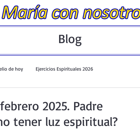
Blog
elio de hoy
Ejercicios Espirituales 2026
Evangelio Dominical. Año A.
Taller de oración ante el Santís
febrero 2025. Padre
o tener luz espiritual?
io y Coronilla
Oraciones Eucarísticas