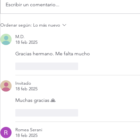
Escribir un comentario...
¿Es posible v
Evangelio de hoy Sábado 8
Ordenar según:
Lo más nuevo
agosto 2026. Dios jamás nos
abandona (Mt 17,14-20)
M.D.
18 feb 2025
Gracias hermano. Me falta mucho
Me gusta
Reaccionar
Invitado
18 feb 2025
Muchas gracias 🙏
Me gusta
Reaccionar
Romea Serani
18 feb 2025