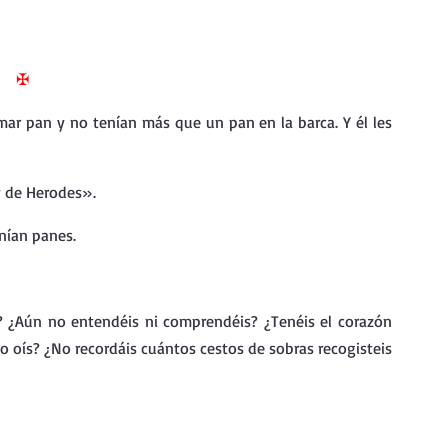
nda
Retiro de Cuaresma 2026
✠
 frases breves
Vídeos de interés
omar pan y no tenían más que un pan en la barca. Y él les 
vidad
Ejercicios Esp. Cuaresma 2023
 y de Herodes».
enían panes.
Semana Santa 2024
Catecismo de la Iglesia Católica
 ¿Aún no entendéis ni comprendéis? ¿Tenéis el corazón 
ngelio Dominical. Año C
o oís? ¿No recordáis cuántos cestos de sobras recogisteis 