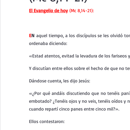
Curso de vida espiritual
Santa Teresita - Acto de Ofre
El Evangelio de hoy
 (Mc 8,14-21):
Textos selectos de espiritualidad
La vida espiritual en
E
N
 aquel tiempo, a los discípulos se les olvidó t
ordenaba diciendo:
Taller de oración con los Salmos
Retiro Adviento - Na
«Estad atentos, evitad la levadura de los fariseos
Y discutían entre ellos sobre el hecho de que no t
Meditaciones Semana Santa 2023
Semana Santa 2025
Dándose cuenta, les dijo Jesús:
«¿Por qué andáis discutiendo que no tenéis pan?
Vídeos de familia
Evangelio Dominical. Año B
Eva
embotado? ¿Tenéis ojos y no veis, tenéis oídos y n
cuando repartí cinco panes entre cinco mil?».
Ellos contestaron: