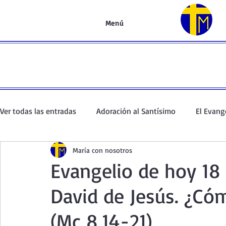
Menú
Ver todas las entradas
Adoración al Santísimo
El Evang
María con nosotros
Oración de la mañana
El Evangelio en un minuto
Evangelio de hoy 18 
David de Jesús. ¿Cóm
Curso de oración
Curso del Catecismo
Santo Rosar
(Mc 8,14-21)