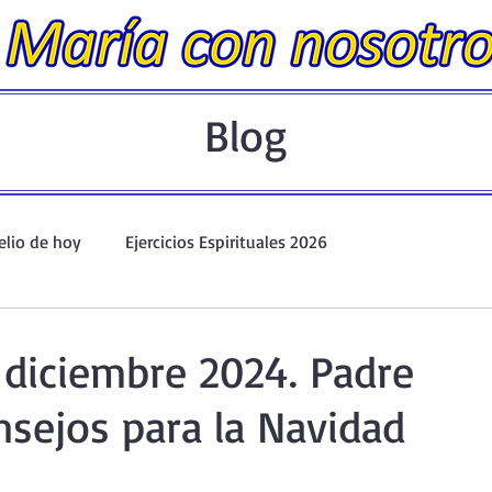
Blog
elio de hoy
Ejercicios Espirituales 2026
Evangelio Dominical. Año A.
Taller de oración ante el Santís
 diciembre 2024. Padre
nsejos para la Navidad
io y Coronilla
Oraciones Eucarísticas