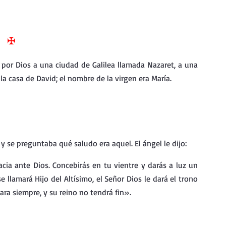
nda
Retiro de Cuaresma 2026
✠
 frases breves
Vídeos de interés
 por Dios a una ciudad de Galilea llamada Nazaret, a una 
 casa de David; el nombre de la virgen era María.
vidad
Ejercicios Esp. Cuaresma 2023
Semana Santa 2024
Catecismo de la Iglesia Católica
 y se preguntaba qué saludo era aquel. El ángel le dijo:
ia ante Dios. Concebirás en tu vientre y darás a luz un 
ngelio Dominical. Año C
 llamará Hijo del Altísimo, el Señor Dios le dará el trono 
ara siempre, y su reino no tendrá fin».