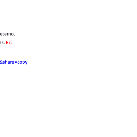
 eterno,
as. 
R/.
0&share=copy