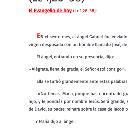
Curso de vida espiritual
Santa Teresita - Acto de Ofre
El Evangelio de hoy
 (Lc 1,26-38):
Textos selectos de espiritualidad
La vida espiritual en
E
N
 el sexto mes, el ángel Gabriel fue enviado
virgen desposada con un hombre llamado José, de la
Taller de oración con los Salmos
Retiro Adviento - Na
       Él ángel, entrando en su presencia, dijo:
«Alégrate, llena de gracia, el Señor está contigo».
Meditaciones Semana Santa 2023
Semana Santa 2025
      Ella se turbó grandemente ante estas palabras
     «No temas, María, porque has encontrado grac
Vídeos de familia
Evangelio Dominical. Año B
Eva
hijo, y le pondrás por nombre Jesús. Será grande, se
de David, su padre; reinará sobre la casa de Jacob p
     Y María dijo al ángel: