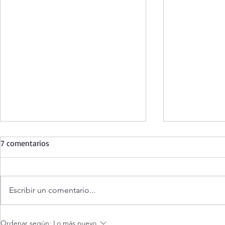
7 comentarios
Escribir un comentario...
¿Es posible v
Evangelio de hoy Sábado 8
Ordenar según:
Lo más nuevo