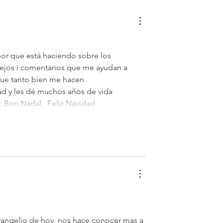
agosto 2026. ¿Es posible vivi
siempre feliz? (Mt 16,24-28)
sejos i comentarios que me ayudan a 
que tanto bien me hacen 
d y les dé muchos años de vida 
Bon Nadal,  Feliz Navidad 
evangelio de hoy, nos hace conocer mas a 