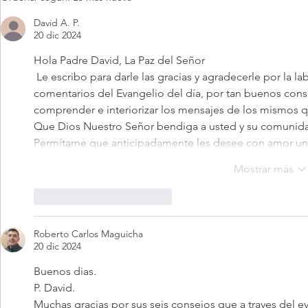
agosto 2026. Dios jamás nos
abandona (Mt 17,14-20)
David A. P.
20 dic 2024
Hola Padre David, La Paz del Señor
 Le escribo para darle las gracias y agradecerle por la labor que está haciendo sobre los 
comentarios del Evangelio del día, por tan buenos con
comprender e interiorizar los mensajes de los mismos 
Que Dios Nuestro Señor bendiga a usted y su comunida
Permítame que anticipadamente les desee con amor un; 
Mostrar más
Me gusta
Reaccionar
Roberto Carlos Maguicha
20 dic 2024
Buenos dias.
P. David.
Muchas gracias por sus seis consejos que a traves del 