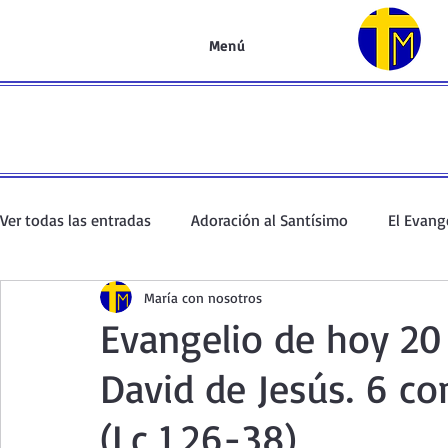
Menú
Ver todas las entradas
Adoración al Santísimo
El Evang
María con nosotros
Oración de la mañana
El Evangelio en un minuto
Evangelio de hoy 20
David de Jesús. 6 co
Curso de oración
Curso del Catecismo
Santo Rosar
(Lc 1,26-38)