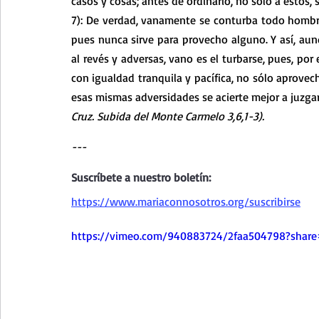
casos y cosas; antes de ordinario, no sólo a éstos, s
7): De verdad, vanamente se conturba todo hombre
pues nunca sirve para provecho alguno. Y así, au
al revés y adversas, vano es el turbarse, pues, por
con igualdad tranquila y pacífica, no sólo aprove
esas mismas adversidades se acierte mejor a juzgar
Cruz. Subida del Monte Carmelo 3,6,1-3).
---
Suscríbete a nuestro boletín:
https://www.mariaconnosotros.org/suscribirse
https://vimeo.com/940883724/2faa504798?shar