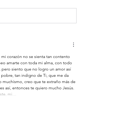
ara la
Evangelio de hoy jueves 6
ión!
agosto 2026. La
Transfiguración del Señor (M
17,1-9)
 mi corazón no se sienta tan contento 
seo amarte con toda mi alma, con todo 
, pero siento que no logro un amor así 
n pobre, tan indigno de Ti, que me da 
o muchísmo, creo que te extraño más de 
 es así, entonces te quiero mucho Jesús. 
iste, mi…