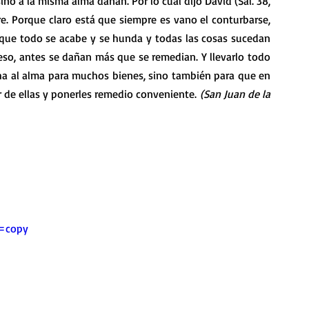
ino a la misma alma dañan. Por lo cual dijo David (Sal. 38, 
. Porque claro está que siempre es vano el conturbarse, 
nque todo se acabe y se hunda y todas las cosas sucedan 
 eso, antes se dañan más que se remedian. Y llevarlo todo 
cha al alma para muchos bienes, sino también para que en 
 de ellas y ponerles remedio conveniente.
 (San Juan de la 
e=copy