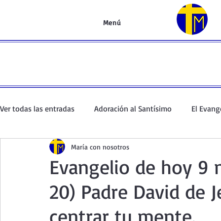
Menú
Ver todas las entradas
Adoración al Santísimo
El Evang
María con nosotros
Oración de la mañana
El Evangelio en un minuto
Evangelio de hoy 9 
20) Padre David de J
Curso de oración
Curso del Catecismo
Santo Rosar
centrar tu mente.