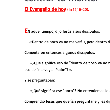
Curso de vida espiritual
Santa Teresita - Acto de Ofre
El Evangelio de hoy
 (Jn 16,16-20):
Textos selectos de espiritualidad
La vida espiritual en
E
N 
aquel tiempo, dijo Jesús a sus discípulos:
    «Dentro de poco ya no me veréis, pero dentro d
Taller de oración con los Salmos
Retiro Adviento - Na
Comentaron entonces algunos discípulos:
Meditaciones Semana Santa 2023
Semana Santa 2025
    «¿Qué significa eso de “dentro de poco ya no m
eso de “me voy al Padre”?».
Y se preguntaban:
Vídeos de familia
Evangelio Dominical. Año B
Eva
    «¿Qué significa ese “poco”? No entendemos lo 
Comprendió Jesús que querían preguntarle y les dij