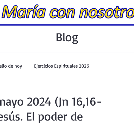
Blog
elio de hoy
Ejercicios Espirituales 2026
Evangelio Dominical. Año A.
Taller de oración ante el Santís
mayo 2024 (Jn 16,16-
esús. El poder de
io y Coronilla
Oraciones Eucarísticas