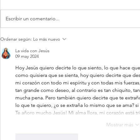
Escribir un comentario...
Evangelio de hoy viernes 7
¡3 motivos p
Ordenar según:
Lo más nuevo
agosto 2026. ¿Es posible vivir
Transfigurac
siempre feliz? (Mt 16,24-28)
La vida con Jesús
09 may 2024
Hoy Jesús quiero decirte lo que siento, lo que hace que
como quisiera que se sienta, hoy quiero decirte que de
mi corazón con todo mi espíritu y con todas mis fuerzas
tan grande como deseo, al contrario es tan chiquito, ta
mucha pena. Pero también quiero decirte que te extrañ
lo que te quiero, ¿o se extraña lo mismo que se ama? si
Te añoro mucho Jesús! Mi alma llora, mi corazón está tr
Mostrar más
Me gusta
Reaccionar