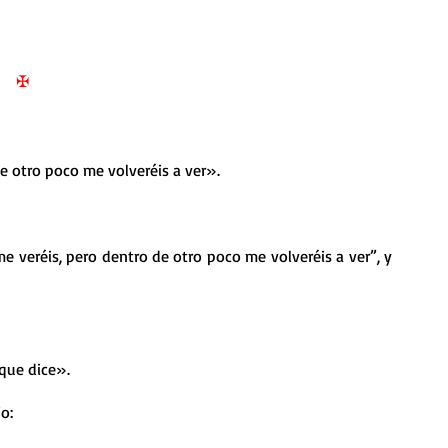
nda
Retiro de Cuaresma 2026
✠
 frases breves
Vídeos de interés
e otro poco me volveréis a ver».
vidad
Ejercicios Esp. Cuaresma 2023
Semana Santa 2024
Catecismo de la Iglesia Católica
e veréis, pero dentro de otro poco me volveréis a ver”, y 
ngelio Dominical. Año C
que dice».
o: