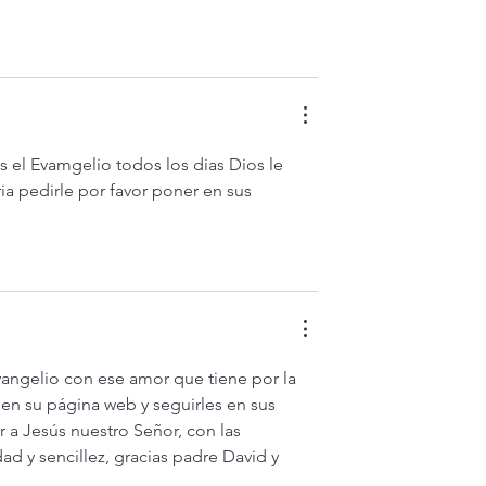
 el Evamgelio todos los dias Dios le 
a pedirle por favor poner en sus 
vangelio con ese amor que tiene por la 
en su página web y seguirles en sus 
a Jesús nuestro Señor, con las 
d y sencillez, gracias padre David y 
                                                                     