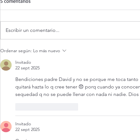
5 comentarios
Escribir un comentario...
¡3 motivos para la
Evangelio de
Ordenar según:
Lo más nuevo
Transfiguración!
agosto 2026.
Transfigurac
Invitado
22 sept 2025
17,1-9)
Bendiciones padre David y no se porque me toca tanto c
quitará hazta lo q cree tener 😞 porq cuando ya conocem
sequedad q no se puede llenar con nada ni nadie. Dios
Me gusta
Reaccionar
Invitado
22 sept 2025