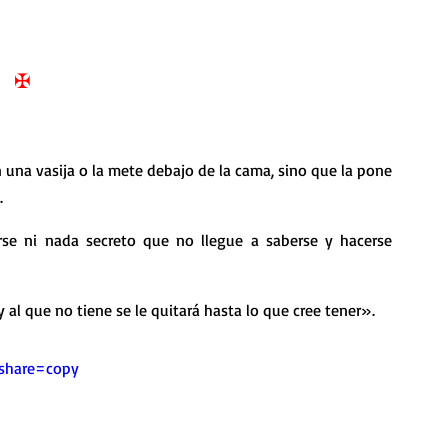
nda
Retiro de Cuaresma 2026
✠
 frases breves
Vídeos de interés
una vasija o la mete debajo de la cama, sino que la pone 
vidad
Ejercicios Esp. Cuaresma 2023
.
se ni nada secreto que no llegue a saberse y hacerse 
Semana Santa 2024
Catecismo de la Iglesia Católica
y al que no tiene se le quitará hasta lo que cree tener».
ngelio Dominical. Año C
&share=copy