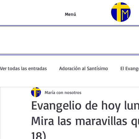
Menú
Ver todas las entradas
Adoración al Santísimo
El Evang
María con nosotros
Oración de la mañana
El Evangelio en un minuto
Evangelio de hoy lu
Mira las maravillas 
Curso de oración
Curso del Catecismo
Santo Rosar
18)