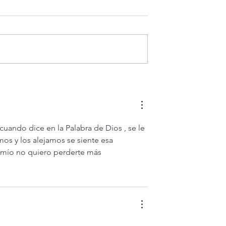
¿Por qué la fe lo puede todo
 hoy jueves 6
 La
ión del Señor (Mt
uando dice en la Palabra de Dios , se le 
os y los alejamos se siente esa 
 mío no quiero perderte más 