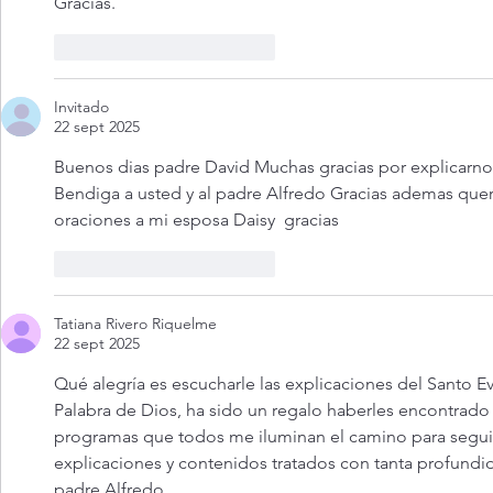
Gracias.
Me gusta
Reaccionar
Invitado
22 sept 2025
Buenos dias padre David Muchas gracias por explicarnos
Bendiga a usted y al padre Alfredo Gracias ademas queri
oraciones a mi esposa Daisy  gracias 
Me gusta
Reaccionar
Tatiana Rivero Riquelme
22 sept 2025
Qué alegría es escucharle las explicaciones del Santo E
Palabra de Dios, ha sido un regalo haberles encontrado 
programas que todos me iluminan el camino para seguir 
explicaciones y contenidos tratados con tanta profundida
padre Alfredo.                                                                              