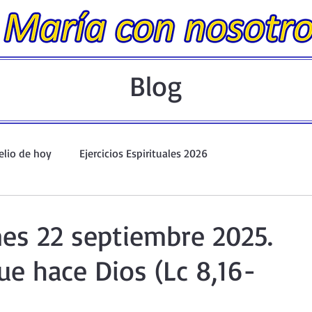
Blog
elio de hoy
Ejercicios Espirituales 2026
Evangelio Dominical. Año A.
Taller de oración ante el Santís
nes 22 septiembre 2025.
que hace Dios (Lc 8,16-
io y Coronilla
Oraciones Eucarísticas