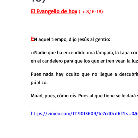
Curso de vida espiritual
Santa Teresita - Acto de Ofre
El Evangelio de hoy
 (Lc 8,16-18):
Textos selectos de espiritualidad
La vida espiritual en
E
N aquel tiempo, dijo Jesús al gentío:
«Nadie que ha encendido una lámpara, la tapa con 
Taller de oración con los Salmos
Retiro Adviento - Na
en el candelero para que los que entren vean la luz
Pues nada hay oculto que no llegue a descubrir
Meditaciones Semana Santa 2023
Semana Santa 2025
público.
Mirad, pues, cómo oís. Pues al que tiene se le dará 
Vídeos de familia
Evangelio Dominical. Año B
Eva
https://vimeo.com/1119013609/1e7cd0cd6f?ts=0