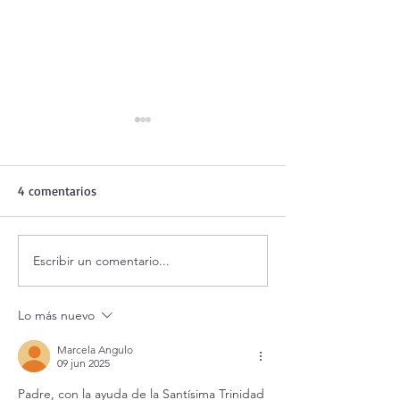
4 comentarios
Escribir un comentario...
Evangelio de hoy lunes 10
¡Éstas 3 cosas a
agosto 2026. ¿Qué haces
tu fe!
cuando estás mal? (Jn
Lo más nuevo
12,24-26)
Marcela Angulo
09 jun 2025
Padre, con la ayuda de la Santísima Trinidad 