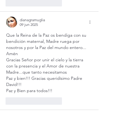
Me gusta
Reaccionar
dianagramuglia
09 jun 2025
Que la Reina de la Paz os bendiga con su 
bendición maternal, Madre ruega por 
nosotros y por la Paz del mundo entero... 
Amén 
Gracias Señor por unir el cielo y la tierra 
con la presencia y el Amor de nuestra 
Madre...que tanto necesitamos
Paz y bien!!! Gracias queridísimo Padre 
David!!!
Paz y Bien para todos!!!
Me gusta
Reaccionar
Romea Serani
09 jun 2025
Gracias Jesús por darnos a María como 