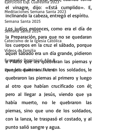
Ejercicios Esp. Cuaresma 2023
el vinagre, dijo: «Está cumplido». E, 
Meditaciones Semana Santa 2023
inclinando la cabeza, entregó el espíritu.
Semana Santa 2025
Los judíos entonces, como era el día de 
Semana Santa 2024
la Preparación, para que no se quedaran 
Catecismo de la Iglesia Católica
los cuerpos en la cruz el sábado, porque 
Vídeos de familia
aquel sábado era un día grande, pidieron 
Evangelio Dominical. Año B
a Pilato que les quebraran las piernas y 
que los quitaran. Fueron los soldados, le 
Evangelio Dominical. Año C
quebraron las piernas al primero y luego 
al otro que habían crucificado con él; 
pero al llegar a Jesús, viendo que ya 
había muerto, no le quebraron las 
piernas, sino que uno de los soldados, 
con la lanza, le traspasó el costado, y al 
punto salió sangre y agua.