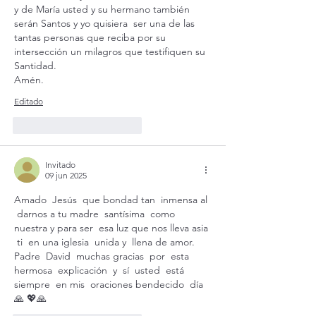
y de María usted y su hermano también 
serán Santos y yo quisiera  ser una de las 
tantas personas que reciba por su 
intersección un milagros que testifiquen su 
Santidad. 
Amén. 
Editado
Me gusta
Reaccionar
Invitado
09 jun 2025
Amado  Jesús  que bondad tan  inmensa al 
 darnos a tu madre  santísima  como 
nuestra y para ser  esa luz que nos lleva asia 
 ti  en una iglesia  unida y  llena de amor.
Padre  David  muchas gracias  por  esta 
hermosa  explicación  y  sí  usted  está  
siempre  en mis  oraciones bendecido  día 
🙏 💖🙏