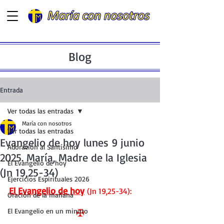
Blog
Entrada
Ver todas las entradas
María con nosotros
Ver todas las entradas
Evangelio de hoy lunes 9 junio
Adoración al Santísimo
2025. María, Madre de la Iglesia
El Evangelio de hoy
(Jn 19,25-34)
Ejercicios Espirituales 2026
El Evangelio de hoy
 (Jn 19,25-34):
Oración de la mañana
El Evangelio en un minuto
✠