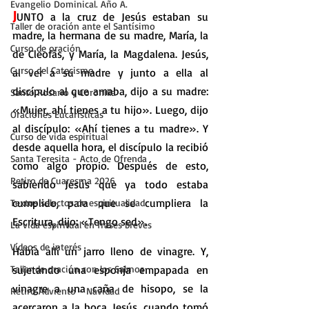
Evangelio Dominical. Año A.
J
UNTO a la cruz de Jesús estaban su 
Taller de oración ante el Santísimo
madre, la hermana de su madre, María, la 
Curso de oración
de Cleofás, y María, la Magdalena. Jesús, 
Curso del Catecismo
al ver a su madre y junto a ella al 
discípulo al que amaba, dijo a su madre: 
Santo Rosario y Coronilla
«Mujer, ahí tienes a tu hijo». Luego, dijo 
Oraciones Eucarísticas
al discípulo: «Ahí tienes a tu madre». Y 
Curso de vida espiritual
desde aquella hora, el discípulo la recibió 
Santa Teresita - Acto de Ofrenda
como algo propio. Después de esto, 
Retiro de Cuaresma 2026
sabiendo Jesús que ya todo estaba 
cumplido, para que se cumpliera la 
Textos selectos de espiritualidad
Escritura, dijo: «Tengo sed».
La vida espiritual en frases breves
Vídeos de interés
Había allí un jarro lleno de vinagre. Y, 
Taller de oración con los Salmos
sujetando una esponja empapada en 
vinagre a una caña de hisopo, se la 
Retiro Adviento - Navidad
acercaron a la boca. Jesús, cuando tomó 