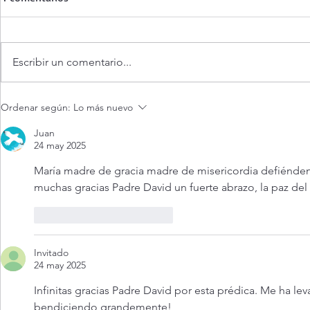
Escribir un comentario...
¿Es posible vivir siempre feliz?
Evangelio de
Ordenar según:
Lo más nuevo
agosto 2026.
siempre feliz
Juan
24 may 2025
María madre de gracia madre de misericordia defiénde
muchas gracias Padre David un fuerte abrazo, la paz del
Me gusta
Reaccionar
Invitado
24 may 2025
Infinitas gracias Padre David por esta prédica. Me ha leva
bendiciendo grandemente!