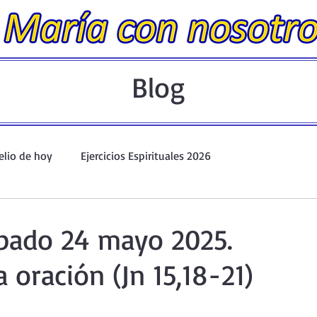
Blog
elio de hoy
Ejercicios Espirituales 2026
Evangelio Dominical. Año A.
Taller de oración ante el Santís
bado 24 mayo 2025.
 oración (Jn 15,18-21)
io y Coronilla
Oraciones Eucarísticas