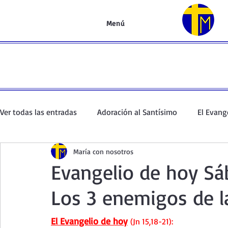
Menú
Ver todas las entradas
Adoración al Santísimo
El Evang
María con nosotros
Oración de la mañana
El Evangelio en un minuto
Evangelio de hoy Sá
Los 3 enemigos de la
Curso de oración
Curso del Catecismo
Santo Rosar
El Evangelio de hoy
 (Jn 15,18-21):