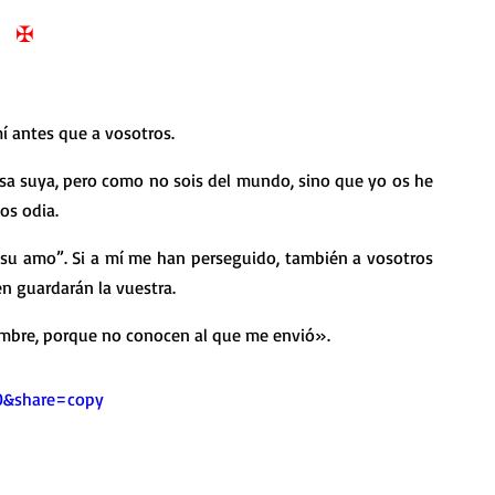
nda
Retiro de Cuaresma 2026
✠
 frases breves
Vídeos de interés
í antes que a vosotros.
sa suya, pero como no sois del mundo, sino que yo os he 
vidad
Ejercicios Esp. Cuaresma 2023
os odia.
 su amo”. Si a mí me han perseguido, también a vosotros 
Semana Santa 2024
Catecismo de la Iglesia Católica
n guardarán la vuestra.
ombre, porque no conocen al que me envió».
ngelio Dominical. Año C
0&share=copy