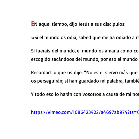
Curso de vida espiritual
Santa Teresita - Acto de Ofre
E
N aquel tiempo, dijo Jesús a sus discípulos:
Textos selectos de espiritualidad
La vida espiritual en
«Si el mundo os odia, sabed que me ha odiado a m
Si fuerais del mundo, el mundo os amaría como co
Taller de oración con los Salmos
Retiro Adviento - Na
escogido sacándoos del mundo, por eso el mundo 
Recordad lo que os dije: “No es el siervo más que
Meditaciones Semana Santa 2023
Semana Santa 2025
os perseguirán; si han guardado mi palabra, tambié
Y todo eso lo harán con vosotros a causa de mi n
Vídeos de familia
Evangelio Dominical. Año B
Eva
https://vimeo.com/1086423422/a4697ab974?ts=