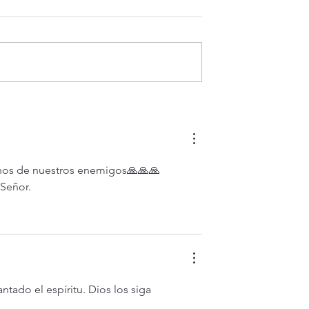
 hoy viernes 7
¡3 motivos para la
 ¿Es posible vivir
Transfiguración!
? (Mt 16,24-28)
nos de nuestros enemigos🙏🙏🙏 
 Señor.
ntado el espíritu. Dios los siga 