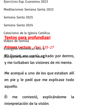
Ejercicios Esp. Cuaresma 2023
Meditaciones Semana Santa 2023
Semana Santa 2025
Semana Santa 2024
Catecismo de la Iglesia Católica
Textos para profundizar
:
Vídeos de familia
Primera Lectura   
Dan 7,15-27
Evangelio Dominical. Año B
Y
O Daniel, me sentía agitado por dentro, 
Evangelio Dominical. Año C
y me turbaban las visiones de mi mente.
Me acerqué a uno de los que estaban allí 
en pie y le pedí que me explicase todo 
aquello.
Él me contestó, explicándome la 
interpretación de la visión: