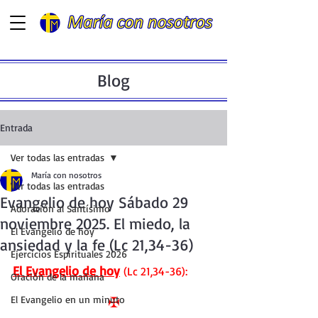
Blog
Entrada
Ver todas las entradas
María con nosotros
Ver todas las entradas
Evangelio de hoy Sábado 29
Adoración al Santísimo
noviembre 2025. El miedo, la
El Evangelio de hoy
ansiedad y la fe (Lc 21,34-36)
Ejercicios Espirituales 2026
El Evangelio de hoy
 (Lc 21,34-36):
Oración de la mañana
El Evangelio en un minuto
✠