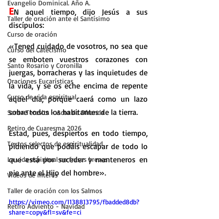
Evangelio Dominical. Año A.
E
N aquel tiempo, dijo Jesús a sus 
Taller de oración ante el Santísimo
discípulos:
Curso de oración
«Tened cuidado de vosotros, no sea que 
Curso del Catecismo
se emboten vuestros corazones con 
Santo Rosario y Coronilla
juergas, borracheras y las inquietudes de 
Oraciones Eucarísticas
la vida, y se os eche encima de repente 
Curso de vida espiritual
aquel día; porque caerá como un lazo 
sobre todos los habitantes de la tierra.
Santa Teresita - Acto de Ofrenda
Retiro de Cuaresma 2026
Estad, pues, despiertos en todo tiempo, 
Textos selectos de espiritualidad
pidiendo que podáis escapar de todo lo 
que está por suceder y manteneros en 
La vida espiritual en frases breves
pie ante el Hijo del hombre».
Vídeos de interés
Taller de oración con los Salmos
https://vimeo.com/1138813795/fbadded8db?
Retiro Adviento - Navidad
share=copy&fl=sv&fe=ci