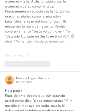
ansiedad y la fe. A diario trabajo con la 
ansiedad que es como mi cruz. 
Precisamente mi solución es la FE. En mis 
oraciones diarias como la adoración 
Eucarística, el rezo del rosario, coronilla... 
encuentro la paz que necesito. Repito 
constantemente "Jesús yo confío en ti" o 
"Sagrado Corazón de Jesús en ti confío". Él 
dice: "No tengáis miedo yo estoy con…
Mostrar más
Me gusta
Reaccionar
Marcela Angulo Valencia
29 nov 2025
Hola padre, 
Pues déjeme decirle que aún estando 
usted como dice "poco concentrado" A mi 
me dijo el mensaje indicado, que la fe 
debe ser mi antídoto y medicina para todos 