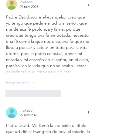
Invitado
29 nov 2025
Padre 
David.so
bre el evangelio, creo que 
yo tengo que pedirle mucho al señor, que 
me dé esa fé profunda y firme, porque 
creo que tengo una fé embotada, necesito 
una fé como la que nos dice,una fé que me 
lleve a pensar y actuar en todo para la vida 
eterna, para la patria celestial, poner mi 
mirada y mi corazón en el señor, en el cielo, 
paraíso, en la vida que no se acaba...estar 
consciente que estoy aquí en este…
Mostrar más
Me gusta
Reaccionar
Invitado
29 nov 2025
Padre David. Me llamó la atención el título 
que ud dió al Evangelio de hoy: el miedo, la 