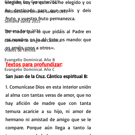
Ejercicios Esp. Cuaresma 2023
elegido, soy yo quien os he elegido y os 
he destinado para que vayáis y deis 
Meditaciones Semana Santa 2023
fruto, y vuestro fruto permanezca.
Semana Santa 2025
Semana Santa 2024
De modo que lo que pidáis al Padre en 
mi nombre os lo dé. Esto os mando: que 
Catecismo de la Iglesia Católica
os améis unos a otros».
Vídeos de familia
Evangelio Dominical. Año B
Textos para profundizar
:
Evangelio Dominical. Año C
San Juan de la Cruz. Cántico espiritual B:
1. Comunícase Dios en esta interior unión 
al alma con tantas veras de amor, que no 
hay afición de madre que con tanta 
ternura acaricie a su hijo, ni amor de 
hermano ni amistad de amigo que se le 
compare. Porque aún llega a tanto la 