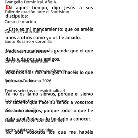
Evangelio Dominical. Año A.
E
N aquel tiempo, dijo Jesús a sus 
Taller de oración ante el Santísimo
discípulos:
Curso de oración
«Este es mí mandamiento: que os améis 
Curso del Catecismo
unos a otros como yo os he amado.
Santo Rosario y Coronilla
Nadie tiene amor más grande que el que 
Oraciones Eucarísticas
da la vida por sus amigos.
Curso de vida espiritual
Santa Teresita - Acto de Ofrenda
Vosotros sois mis amigos si hacéis lo que 
yo os mando.
Retiro de Cuaresma 2026
Textos selectos de espiritualidad
Ya no os llamo siervos, porque el siervo 
La vida espiritual en frases breves
no sabe lo que hace su señor: a vosotros 
os llamo amigos, porque todo lo que he 
Vídeos de interés
oído a mi Padre os lo he dado a conocer.
Taller de oración con los Salmos
Retiro Adviento - Navidad
No sois vosotros los que me habéis 