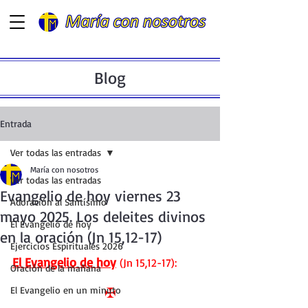
Blog
Entrada
Ver todas las entradas
María con nosotros
Ver todas las entradas
Evangelio de hoy viernes 23
Adoración al Santísimo
mayo 2025. Los deleites divinos
El Evangelio de hoy
en la oración (Jn 15,12-17)
Ejercicios Espirituales 2026
El Evangelio de hoy
 (Jn 15,12-17):
Oración de la mañana
El Evangelio en un minuto
✠