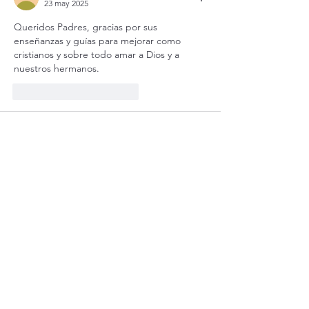
23 may 2025
Queridos Padres, gracias por sus 
enseñanzas y guías para mejorar como 
cristianos y sobre todo amar a Dios y a 
nuestros hermanos.
Me gusta
Reaccionar
Juan
23 may 2025
El Señor nos da tanto porque no sabe dar 
poco , porque su amor es tanto que dio su 
vida en la cruz, es tanto el amor de Dios 
que nos ama tanto como a su Jesús que 
ama tanto.🙏🙏🙏
Me gusta
Reaccionar
Romea Serani
22 may 2025