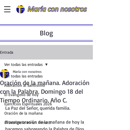
Blog
Entrada
Ver todas las entradas
María con nosotros
Ver todas las entradas
Oración de la mañana. Adoración
Adoración al Santísimo
con la Palabra. Domingo 18 del
El Evangelio de hoy
Tiempo Ordinario. Año C.
Ejercicios Espirituales 2026
La Paz del Señor, querida familia.
Oración de la mañana
Nuestra oración de la mañana de hoy la 
El Evangelio en un minuto
hacemos saboreando la Palabra de Dios 