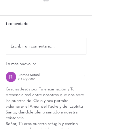
1 comentario
Escribir un comentario...
Oración de la mañana. 5 de
Adoración al San
agosto.
vivo.
Lo más nuevo
Romea Serani
03 ago 2025
Gracias Jesús por Tu encarnación y Tu 
presencia real entre nosotros que nos abre 
las puertas del Cielo y nos permite 
vislumbrar el Amor del Padre y del Espíritu 
Santo, dándole pleno sentido a nuestra 
existencia.
Señor, Tú eres nuestro refugio y camino 