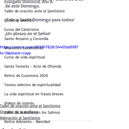
Evangelio Dominical. Año A.
de este Domingo.
Taller de oración ante el Santísimo
¡Feliz y Santo Domingo para todos!
Curso de oración
Curso del Catecismo
¡Un abrazo en el Señor!
Santo Rosario y Coronilla
https://vimeo.com/1106817628/54403ab5f8?
Oraciones Eucarísticas
ts=0&share=copy
Curso de vida espiritual
Santa Teresita - Acto de Ofrenda
Retiro de Cuaresma 2026
Textos selectos de espiritualidad
La vida espiritual en frases breves
Vídeos de interés
Taller de oración ante el Santísimo
Oración de la mañana
Taller de oración con los Salmos
Adoración al Santísimo
Retiro Adviento - Navidad