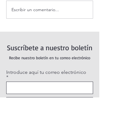
Escribir un comentario...
Evangelio de hoy lunes 10
¡Éstas 3 cosas a
agosto 2026. ¿Qué haces
tu fe!
cuando estás mal? (Jn
12,24-26)
Suscríbete a nuestro boletín
Recibe nuestro boletín en tu correo electrónico
Introduce aquí tu correo electrónico
Suscribirse