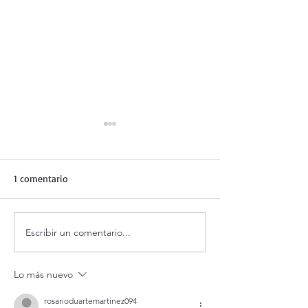
1 comentario
Escribir un comentario...
Adoración al Santísimo en
Oración de la ma
vivo.
agosto.
Lo más nuevo
rosarioduartemartinez094