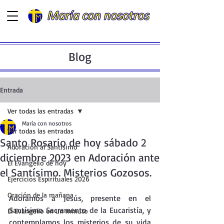
Blog
Entrada
Ver todas las entradas
María con nosotros
Ver todas las entradas
Santo Rosario de hoy sábado 2
Adoración al Santísimo
diciembre 2023 en Adoración ante
El Evangelio de hoy
el Santísimo. Misterios Gozosos.
Ejercicios Espirituales 2026
Oración de la mañana
Adoramos a Jesús, presente en el  
Santísimo Sacramento de la Eucaristía, y 
El Evangelio en un minuto
contemplamos los misterios de su vida 