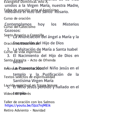
Evangelio Dominical. Año A.
unidos a la Virgen María, nuestra Madre, 
Taller de oración ante el Santísimo
mediante el rezo del Santo  Rosario.
Curso de oración
Contemplamos hoy los Misterios 
Curso del Catecismo
Gozosos:
Santo Rosario y Coronilla
La Anunciación del ángel a María y la 
Encarnación del Hijo de Dios
Oraciones Eucarísticas
La Visitación de María a Santa Isabel
Curso de vida espiritual
El Nacimiento del Hijo de Dios en 
Santa Teresita - Acto de Ofrenda
Belén
La Presentación del Niño Jesús en el 
Retiro de Cuaresma 2026
templo y la Purificación de la 
Textos selectos de espiritualidad
Santísima Virgen María
La vida espiritual en frases breves
El Niño Jesús perdido y hallado en el 
templo
Vídeos de interés
Taller de oración con los Salmos
https://youtu.be/5Jzz7njMEik
Retiro Adviento - Navidad