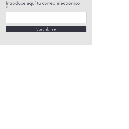
Introduce aquí tu correo electrónico
Suscribirse
POLÍTICA DE PRIVACIDAD
POLÍTICA DE COOKIES
AVISO LEGAL
QUIÉNES SOMOS