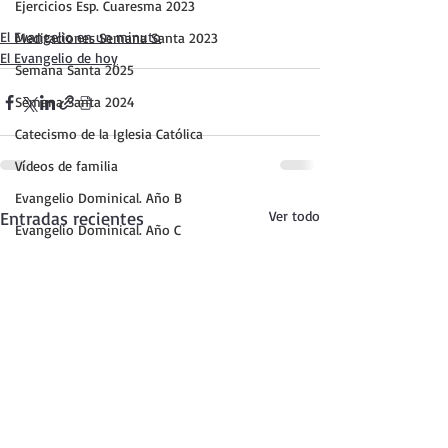
Ejercicios Esp. Cuaresma 2023
El Evangelio en un minuto
Meditaciones Semana Santa 2023
El Evangelio de hoy
Semana Santa 2025
Semana Santa 2024
Catecismo de la Iglesia Católica
Vídeos de familia
Evangelio Dominical. Año B
Entradas recientes
Ver todo
Evangelio Dominical. Año C