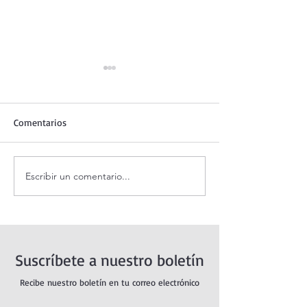
Comentarios
Escribir un comentario...
Evangelio de hoy jueves 6
¿Por qué la fe lo
agosto 2026. La
todo?
Transfiguración del Señor
(Mt 17,1-9)
Suscríbete a nuestro boletín
Recibe nuestro boletín en tu correo electrónico