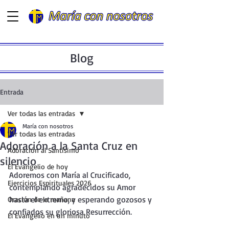
Blog
Entrada
Ver todas las entradas
María con nosotros
Ver todas las entradas
Adoración a la Santa Cruz en
Adoración al Santísimo
silencio
El Evangelio de hoy
Adoremos con María al Crucificado, 
Ejercicios Espirituales 2026
contemplando agradecidos su Amor 
hasta el extremo, y esperando gozosos y 
Oración de la mañana
confiados su gloriosa Resurrección.
El Evangelio en un minuto