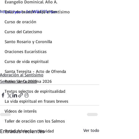
Evangelio Dominical. Año A.
https://youtu.be/WikEjEfzHaw
Taller de oración ante el Santísimo
Curso de oración
Curso del Catecismo
Santo Rosario y Coronilla
Oraciones Eucarísticas
Curso de vida espiritual
Santa Teresita - Acto de Ofrenda
Adoración al Santísimo
Semana Santa 2025
Retiro de Cuaresma 2026
Textos selectos de espiritualidad
La vida espiritual en frases breves
Vídeos de interés
Taller de oración con los Salmos
Entradas recientes
Ver todo
Retiro Adviento - Navidad