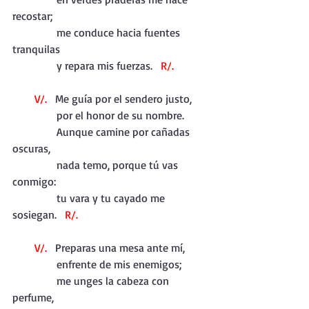
recostar;
                me conduce hacia fuentes 
tranquilas
                y repara mis fuerzas.   
R/.
        V/.
   Me guía por el sendero justo,
                por el honor de su nombre.
                Aunque camine por cañadas 
oscuras,
                nada temo, porque tú vas 
conmigo:
                tu vara y tu cayado me 
sosiegan.   
R/.
        V/.
   Preparas una mesa ante mí,
                enfrente de mis enemigos;
                me unges la cabeza con 
perfume,