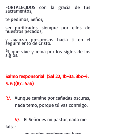
FORTALECIDOS con la gracia de tus 
sacramentos,
te pedimos, Señor,
ser purificados siempre por ellos de 
nuestros pecados,
y avanzar presurosos hacia ti en el 
seguimiento de Cristo.
Él, que vive y reina por los siglos de los 
siglos.
Salmo responsorial  (Sal 22, 1b-3a. 3bc-4. 
5. 6 )(R/.: 4ab)
R/.
   Aunque camine por cañadas oscuras,
        nada temo, porque tú vas conmigo.
        V/.
   El Señor es mi pastor, nada me 
falta:
                en verdes praderas me hace 