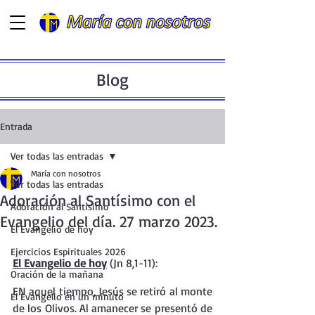
Blog
Entrada
Ver todas las entradas
María con nosotros
Ver todas las entradas
Adoración al Santísimo con el
Adoración al Santísimo
Evangelio del día. 27 marzo 2023.
El Evangelio de hoy
Ejercicios Espirituales 2026
El Evangelio de hoy
 (Jn 8,1-11):
Oración de la mañana
EN aquel tiempo, Jesús se retiró al monte 
El Evangelio en un minuto
de los Olivos. Al amanecer se presentó de 