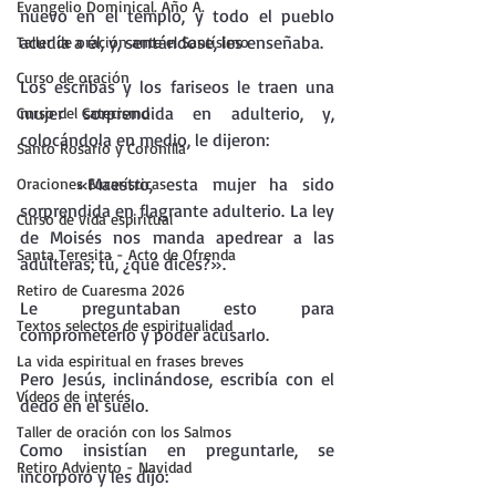
Evangelio Dominical. Año A.
nuevo en el templo, y todo el pueblo 
acudía a él, y, sentándose, les enseñaba.
Taller de oración ante el Santísimo
Curso de oración
Los escribas y los fariseos le traen una 
mujer sorprendida en adulterio, y, 
Curso del Catecismo
colocándola en medio, le dijeron:
Santo Rosario y Coronilla
    «Maestro, esta mujer ha sido 
Oraciones Eucarísticas
sorprendida en flagrante adulterio. La ley 
Curso de vida espiritual
de Moisés nos manda apedrear a las 
Santa Teresita - Acto de Ofrenda
adúlteras; tú, ¿qué dices?».
Retiro de Cuaresma 2026
Le preguntaban esto para 
Textos selectos de espiritualidad
comprometerlo y poder acusarlo.
La vida espiritual en frases breves
Pero Jesús, inclinándose, escribía con el 
Vídeos de interés
dedo en el suelo.
Taller de oración con los Salmos
Como insistían en preguntarle, se 
Retiro Adviento - Navidad
incorporó y les dijo: