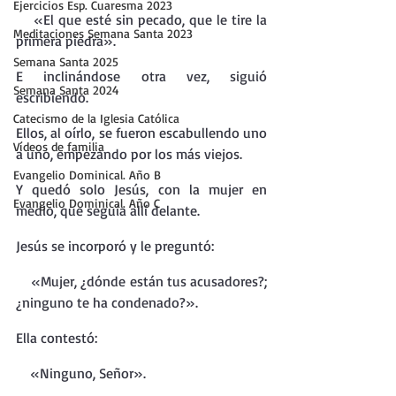
Ejercicios Esp. Cuaresma 2023
    «El que esté sin pecado, que le tire la 
Meditaciones Semana Santa 2023
primera piedra».
Semana Santa 2025
E inclinándose otra vez, siguió 
Semana Santa 2024
escribiendo.
Catecismo de la Iglesia Católica
Ellos, al oírlo, se fueron escabullendo uno 
Vídeos de familia
a uno, empezando por los más viejos.
Evangelio Dominical. Año B
Y quedó solo Jesús, con la mujer en 
Evangelio Dominical. Año C
medio, que seguía allí delante.
Jesús se incorporó y le preguntó:
    «Mujer, ¿dónde están tus acusadores?; 
¿ninguno te ha condenado?».
Ella contestó:
    «Ninguno, Señor».