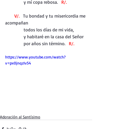
                y mí copa rebosa.   
R/.
V/.
   Tu bondad y tu misericordia me 
acompañan
                todos los días de mi vida,
                y habitaré en la casa del Señor
                por años sin término.   
R/.
https://www.youtube.com/watch?
v=px0jnqzIv54
Adoración al Santísimo