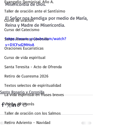
Evangelio Dominical. Año A.
Misericordia de Dios.
Taller de oración ante el Santísimo
El Señor nos bendiga por medio de María, 
Curso de oración
Reina y Madre de Misericordia.
Curso del Catecismo
https://www.youtube.com/watch?
Santo Rosario y Coronilla
v=D1CFsd2MHoA
Oraciones Eucarísticas
Curso de vida espiritual
Santa Teresita - Acto de Ofrenda
Retiro de Cuaresma 2026
Textos selectos de espiritualidad
Santo Rosario y Coronilla
La vida espiritual en frases breves
Vídeos de interés
Taller de oración con los Salmos
Retiro Adviento - Navidad