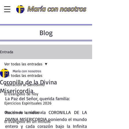
Blog
Entrada
Ver todas las entradas
María con nosotros
Ver todas las entradas
Coronilla de la Divina
Adoración al Santísimo
Misericordia.
El Evangelio de hoy
La Paz del Señor, querida familia:
Ejercicios Espirituales 2026
Recemos unidos la CORONILLA DE LA 
Oración de la mañana
DIVINA MISERICORDIA poniendo el mundo 
El Evangelio en un minuto
entero y cada corazón bajo la Infinita 