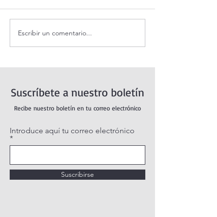
Escribir un comentario...
Santo Rosario de hoy
Coronilla de la Di
sábado. Misterios Gozosos.
Misericordia.
Suscríbete a nuestro boletín
Recibe nuestro boletín en tu correo electrónico
Introduce aquí tu correo electrónico
Suscribirse